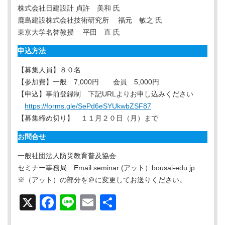
株式会社日建設計 貞許 美和 氏
鹿島建設株式会社技術研究所 福元 敏之 氏
東京大学名誉教授 平田 直 氏
申込方法
【募集人員】８０名
【参加費】一般 7,000円 会員 5,000円
【申込】事前登録制 下記URLよりお申し込みください
https://forms.gle/SePd6eSYUkwbZSF87
【募集締め切り】 １１月２０日（月）まで
お問合せ
一般社団法人防災教育普及協会
セミナー事務局 Email seminar (アット）bousai-edu.jp
※（アット）の部分を＠に変更してお送りください。
X
Facebook
Line
Email
共
有