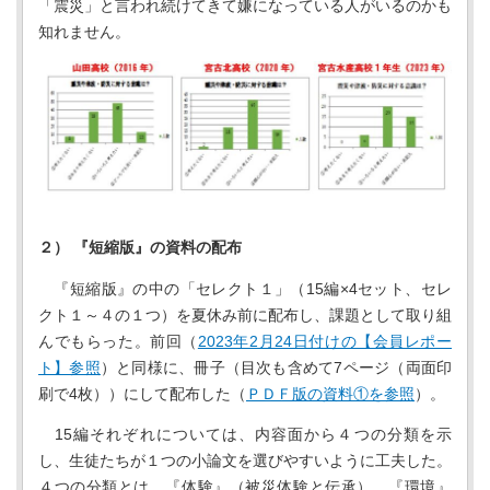
「震災」と言われ続けてきて嫌になっている人がいるのかも
知れません。
２） 『短縮版』の資料の配布
『短縮版』の中の「セレクト１」（15編×4セット、セレ
クト１～４の１つ）を夏休み前に配布し、課題として取り組
んでもらった。前回（
2023年2月24日付けの【会員レポー
ト】参照
）と同様に、冊子（目次も含めて7ページ（両面印
刷で4枚））にして配布した（
ＰＤＦ版の資料①を参照
）。
15編それぞれについては、内容面から４つの分類を示
し、生徒たちが１つの小論文を選びやすいように工夫した。
４つの分類とは、『体験』（被災体験と伝承）、『環境』