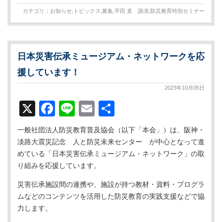
カテゴリ：
お知らせ
,
トピックス
,
募集
,
平田 直 講演
,
防災教育特別セミナー
日本災害伝承ミュージアム・ネットワークを応
援しています！
2023年10月05日
X
Facebook
Line
Email
共
有
一般社団法人防災教育普及協会（以下「本会」）は、阪神・
淡路大震災記念 人と防災未来センター が中心となって進
めている「日本災害伝承ミュージアム・ネットワーク」の取
り組みを応援しています。
災害伝承施設間の連携や、施設が持つ教材・資料・プログラ
ムなどのコンテンツを活用した防災教育の実践支援などで協
力します。