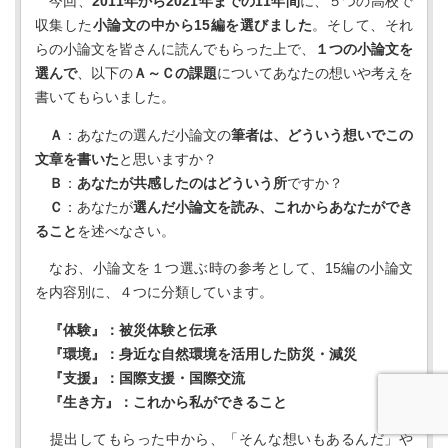
今回、
2011年から2021年までの11年間
に、５つの高校で
収集した
小論文の中から15編を選びました
。そして、それ
らの小論文を皆さんに読んでもらった上で、
１つの小論文を
選んで
、以下の
Ａ～Ｃの課題
についてあなたの想いや考えを
書いてもらいました。
Ａ
：あなたの選んだ小論文の
筆者は、どういう想いでこの
文章を書いた
と思いますか？
Ｂ
：
あなたが共感したのはどういう所
ですか？
Ｃ
：あなたが
選んだ小論文を読み、これからあなたができ
ること
を述べなさい。
なお、小論文を１つ選ぶ時の参考として、15編の小論文
を内容別に、４つに分類しています。
『体験』：被災体験と伝承
『環境』：身近な自然環境を活用した防災・減災
『支援』：国際支援・国際交流
『生き方』：これから私ができること
提出してもらった中から、「そんな想いもあるんだ」や