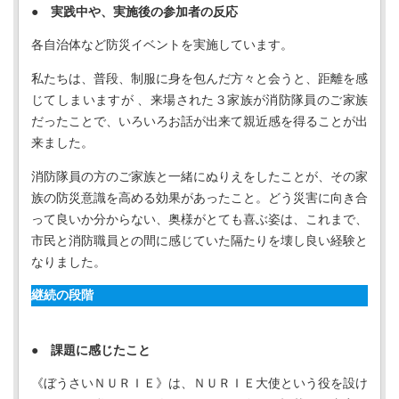
●
実践中や、実施後の参加者の反応
各自治体など防災イベントを実施しています。
私たちは、普段、制服に身を包んだ方々と会うと、距離を感
じてしまいますが 、来場された３家族が消防隊員のご家族
だったことで、いろいろお話が出来て親近感を得ることが出
来ました。
消防隊員の方のご家族と一緒にぬりえをしたことが、その家
族の防災意識を高める効果があったこと。どう災害に向き合
って良いか分からない、奥様がとても喜ぶ姿は、これまで、
市民と消防職員との間に感じていた隔たりを壊し良い経験と
なりました。
継続の段階
●
課題に感じたこと
《ぼうさいＮＵＲＩＥ》は、ＮＵＲＩＥ大使という役を設け