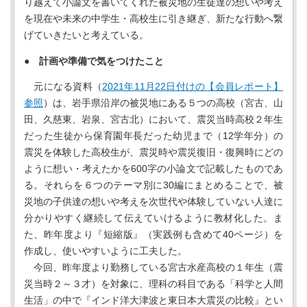
り越えて小論文を書いてくれた被災地の生徒達の想いや考え
を現在や未来の中学生・高校生に引き継ぎ、新たな行動へ繋
げていきたいと考えている。
● 計画や準備で気をつけたこと
元になる資料（
2021年11月22日付けの【会員レポート】
参照
）は、岩手県沿岸の被災地にある５つの高校（宮古、山
田、久慈東、岩泉、宮古北）において、震災当時高校２年生
だった生徒から保育園年長だった幼児まで（12学年分）の
震災を体験した高校生が、震災時や震災復旧・復興時にどの
ように想い・考えたかを600字の小論文で記載したものであ
る。それらを６つのテーマ別に30編にまとめることで、被
災地の子供達の想いや考えを次世代や体験していない人達に
分かりやすく継続して伝えていけるように教材化した。ま
た、昨年度より『短縮版』（実践例も含めて40ページ）を
作成し、使いやすいように工夫した。
今回、昨年度より勤務している宮古水産高校の１年生（震
災当時２～３才）を対象に、理科の科目である「科学と人間
生活」の中で『インド洋大津波と東日本大震災の比較』とい