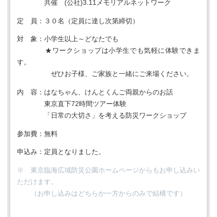
共催 (公社)3.11メモリアルネットワーク
定 員：３０名（定員に達し次第締切）
対 象：小学生以上～どなたでも
★ワークショップは小学生でも気軽に体験できま
す。
ぜひお子様、ご家族と一緒にご来場ください。
内 容：はなちゃん、けんとくんご両親からのお話
東京直下72時間ツアー体験
「日常の大切さ」を考える防災ワークショップ
参加費：無料
申込み：定員となりました。
※ 東京臨海広域防災公園ホームページからもお申し込みい
ただけます。
（お申し込みはどちらか一方からのみで結構です）