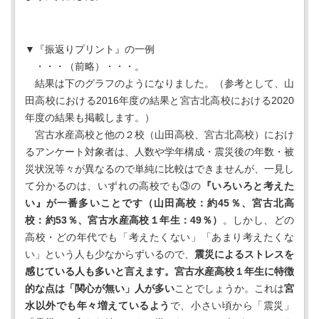
▼『振返りプリント』の一例
・・・（前略）・・・。
結果は下のグラフのようになりました。（参考として、山
田高校における2016年度の結果と宮古北高校における2020
年度の結果も掲載します。）
宮古水産高校と他の２校（山田高校、宮古北高校）におけ
るアンケート対象者は、人数や学年構成・震災後の年数・被
災状況等々が異なるので単純に比較はできませんが、一見し
て分かるのは、いずれの高校でも③の
『いろいろと考えた
い』が一番多いことです（山田高校：約45％、宮古北高
校：約53％、宮古水産高校１年生：49％）
。しかし、どの
高校・どの年代でも「考えたくない」「あまり考えたくな
い」という人も少なからずいるので、
震災によるストレスを
感じている人も多いと言えます。宮古水産高校１年生に特徴
的な点は「関心が無い」人が多い
ことでしょうか。これは
宮
水以外でも年々増えているよう
で、小さい頃から「震災」