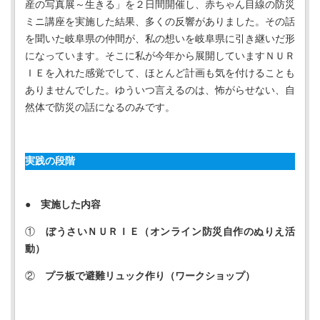
産の写真展～生きる」を２日間開催し、赤ちゃん目線の防災
ミニ講座を実施した結果、多くの反響がありました。その話
を聞いた岐阜県の仲間が、私の想いを岐阜県に引き継いだ形
になっています。そこに私が今年から展開していますＮＵＲ
ＩＥを入れた感覚でして、ほとんど計画も気を付けることも
ありませんでした。ゆういつ言えるのは、怖がらせない、自
然体で防災の話になるのみです。
実践の段階
● 実施した内容
①
ぼうさいＮＵＲＩＥ（オンライン防災自作のぬりえ活
動）
②
プラ板で避難リュック作り（ワークショップ）