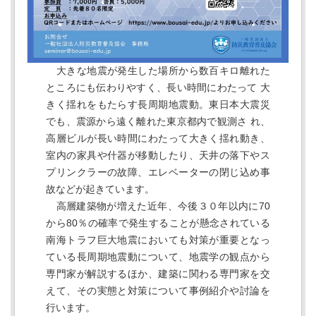
大きな地震が発生した場所から数百キロ離れた
ところにも伝わりやすく、長い時間にわたって 大
きく揺れをもたらす長周期地震動。東日本大震災
でも、震源から遠く離れた東京都内で観測さ れ、
高層ビルが長い時間にわたって大きく揺れ動き、
室内の家具や什器が移動したり、天井の落下やス
プリンクラーの故障、エレベーターの閉じ込め事
故などが起きています。
高層建築物が増えた近年、今後３０年以内に70
から80％の確率で発生することが懸念されている
南海トラフ巨大地震においても対策が重要となっ
ている長周期地震動について、地震学の観点から
専門家が解説するほか、建築に関わる専門家を交
えて、その実態と対策について事例紹介や討論を
行います。