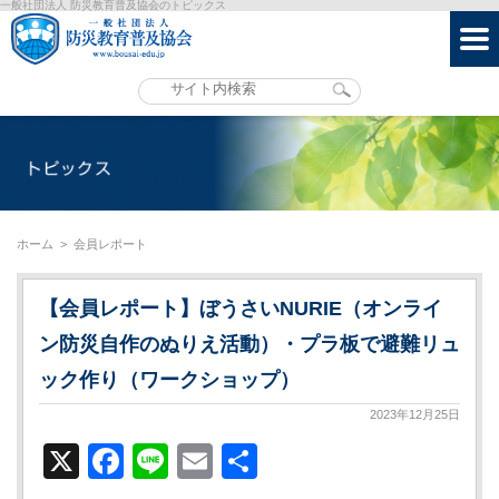
一般社団法人 防災教育普及協会のトピックス
ホーム
>
会員レポート
【会員レポート】ぼうさいNURIE（オンライ
ン防災自作のぬりえ活動）・プラ板で避難リュ
ック作り（ワークショップ）
2023年12月25日
X
Facebook
Line
Email
共
有