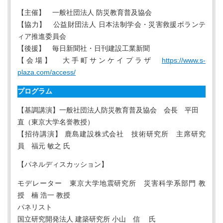
【主催】 一般社団法人 防災教育普及協会
【協力】 公益財団法人 日本法制学会・災害救援ボランテ
ィア推進委員会
【後援】 毎日新聞社・日刊建設工業新聞
【会場】 大手町サンケイプラザ
https://www.s-
plaza.com/access/
プログラム
【基調講演】一般社団法人防災教育普及協会 会長 平田
直（東京大学名誉教授）
【招待講演】 鹿島建設株式会社 技術研究所 主席研究
員 福元 敏之 氏
【パネルディスカッション】
モデレーター 東京大学地震研究所 災害科学系部門 教
授 楠 浩一 教授
パネリスト
国立研究開発法人 建築研究所 小山 信 氏