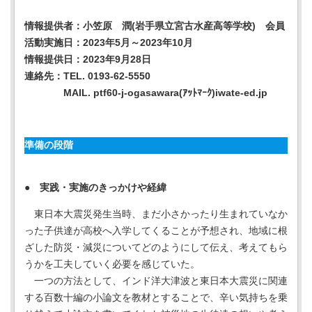
情報提供者：小笠原 潤(岩手県立宮古水産高等学校) 会員
活動実施日：2023年5月～2023年10月
情報提供日：2023年9月28日
連絡先：TEL. 0193-62-5550
MAIL. ptf60-j-ogasawara(ｱｯﾄﾏｰｸ)iwate-ed.jp
準備の段階
● 実践・実施のきっかけや経緯
東日本大震災発生当時、まだ小さかったり生まれていなか
った子供達が高校へ入学してくることが予想され、地域に根
ざした防災・減災についてどのようにして伝え、考えてもら
うかを工夫していく必要を感じていた。
一つの方法として、インド洋大津波と東日本大震災に関連
する百数十編の小論文を教材とすることで、辛い気持ちを乗