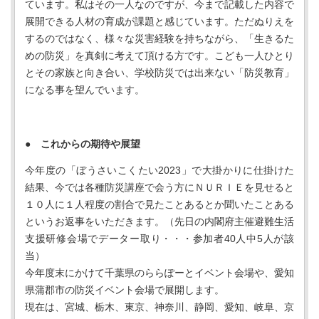
ています。私はその一人なのですが、今まで記載した内容で
展開できる人材の育成が課題と感じています。ただぬりえを
するのではなく、様々な災害経験を持ちながら、「生きるた
めの防災」を真剣に考えて頂ける方です。こども一人ひとり
とその家族と向き合い、学校防災では出来ない「防災教育」
になる事を望んでいます。
●
これからの期待や展望
今年度の「ぼうさいこくたい2023」で大掛かりに仕掛けた
結果、今では各種防災講座で会う方にＮＵＲＩＥを見せると
１０人に１人程度の割合で見たことあるとか聞いたことある
というお返事をいただきます。（先日の内閣府主催避難生活
支援研修会場でデーター取り・・・参加者40人中5人が該
当）
今年度末にかけて千葉県のららぽーとイベント会場や、愛知
県蒲郡市の防災イベント会場で展開します。
現在は、宮城、栃木、東京、神奈川、静岡、愛知、岐阜、京