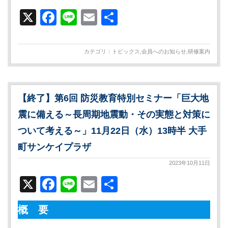
X
Facebook
Line
Email
共
有
カテゴリ：
トピックス
,
会員へのお知らせ
,
研修案内
【終了】第6回 防災教育特別セミナー「巨大地
震に備える～長周期地震動・その実態と対策に
ついて考える～」11月22日（水）13時半 大手
町サンケイプラザ
2023年10月11日
X
Facebook
Line
Email
共
有
概 要