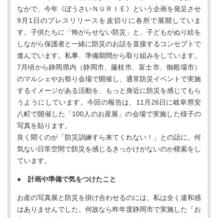
なかで、今年《ぼうさいＮＵＲＩＥ》という企画を発足させ
9月1日のプレスリリースを皮切りに各所で展開していま
す。子供たちに「怖がらせない防災」と、子どもがぬり絵を
しながら保護者と一緒に防災のお話を直接するコンセプトで
進んでいます。私事、準備期間から取り組みをしています。
7月頃から静岡県内（静岡市、藤枝市、富士市、御殿場市）
のマルシェやお祭り会場で開催し、通常防災イベントで実施
するイメージがある活動を、もっと身近に防災を感じてもら
うようにしています。今回の報告は、11月26日に岐阜県安
八町で開催した「100人のお産展」の会場で実施した様子の
写真を貼ります。
良く聞くのが「防災訓練すら来てくれない！」との話に、何
気ない日常空間で防災を感じるきっかけがないのか模索をし
ています。
● 計画や準備で気をつけたこと
お産の写真展と防災を掛け合わせるのには、私は全く違和感
はありませんでした。何故なら昨年度静岡市で実施した「お