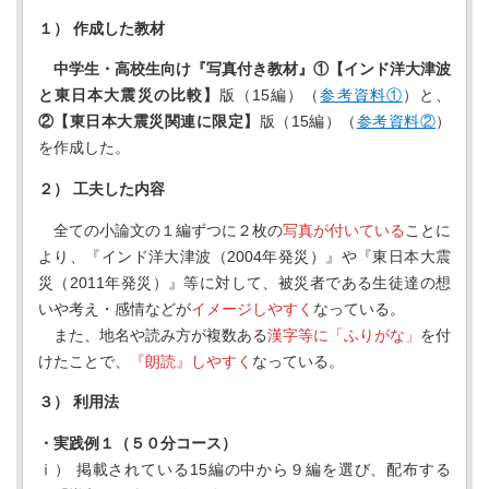
１） 作成した教材
中学生・高校生向け『写真付き教材』①【インド洋大津波
と東日本大震災の比較】
版（15編）（
参考資料①
）と、
②【東日本大震災関連に限定】
版（15編）（
参考資料②
）
を作成した。
２） 工夫した内容
全ての小論文の１編ずつに２枚の
写真が付いている
ことに
より、『インド洋大津波（2004年発災）』や『東日本大震
災（2011年発災）』等に対して、被災者である生徒達の想
いや考え・感情などが
イメージしやすく
なっている。
また、地名や読み方が複数ある
漢字等に「ふりがな」
を付
けたことで、
『朗読』しやすく
なっている。
３
）
利用法
・実践例１（５０分コース）
ⅰ） 掲載されている15編の中から９編を選び、配布する