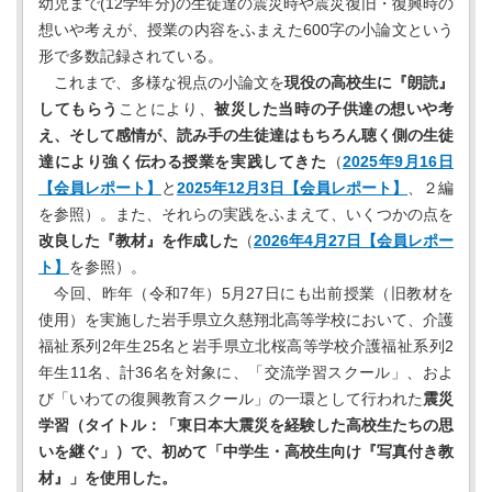
幼児まで(12学年分)の生徒達の震災時や震災復旧・復興時の
想いや考えが、授業の内容をふまえた600字の小論文という
形で多数記録されている。
これまで、多様な視点の小論文を
現役の高校生に『朗読』
してもらう
ことにより、
被災した当時の子供達の想いや考
え、そして感情が、読み手の生徒達はもちろん聴く側の生徒
達により強く伝わる授業を実践してきた
（
2025年9月16日
【会員レポート】
と
2025年12月3日【会員レポート】
、２編
を参照）。また、それらの実践をふまえて、いくつかの点を
改良した『教材』を作成した
（
2026年4月27日【会員レポー
ト】
を参照）。
今回、昨年（令和7年）5月27日にも出前授業（旧教材を
使用）を実施した岩手県立久慈翔北高等学校において、介護
福祉系列2年生25名と岩手県立北桜高等学校介護福祉系列2
年生11名、計36名を対象に、「交流学習スクール」、およ
び「いわての復興教育スクール」の一環として行われた
震災
学習（タイトル：「東日本大震災を経験した高校生たちの思
いを継ぐ」）で、初めて「中学生・高校生向け『写真付き教
材』」を使用した。