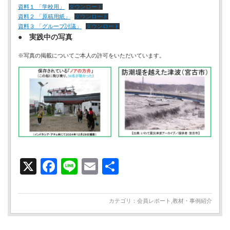
資料１ 「学校用」
ダウンロード
資料２ 「原稿用紙」
ダウンロード
資料３ 「グループ討議」
ダウンロード
●
実践中の写真
※写真の掲載についてご本人の許可をいただいています。
X
Facebook
Line
Email
共
有
カテゴリ：
会員レポート
,
教材・事例紹介