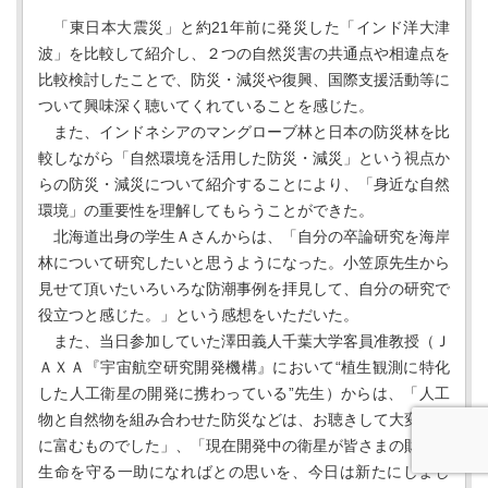
「東日本大震災」と約21年前に発災した「インド洋大津
波」を比較して紹介し、２つの自然災害の共通点や相違点を
比較検討したことで、防災・減災や復興、国際支援活動等に
ついて興味深く聴いてくれていることを感じた。
また、インドネシアのマングローブ林と日本の防災林を比
較しながら「自然環境を活用した防災・減災」という視点か
らの防災・減災について紹介することにより、「身近な自然
環境」の重要性を理解してもらうことができた。
北海道出身の学生Ａさんからは、「自分の卒論研究を海岸
林について研究したいと思うようになった。小笠原先生から
見せて頂いたいろいろな防潮事例を拝見して、自分の研究で
役立つと感じた。」という感想をいただいた。
また、当日参加していた澤田義人千葉大学客員准教授（Ｊ
ＡＸＡ『宇宙航空研究開発機構』において“植生観測に特化
した人工衛星の開発に携わっている”先生）からは、「人工
物と自然物を組み合わせた防災などは、お聴きして大変示唆
に富むものでした」、「現在開発中の衛星が皆さまの財産と
生命を守る一助になればとの思いを、今日は新たにしまし