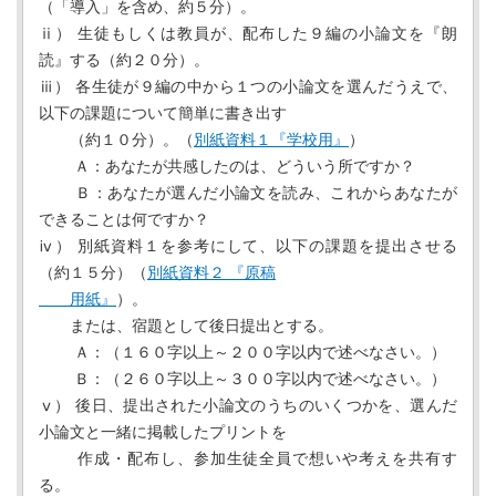
（「導入」を含め、約５分）。
ⅱ） 生徒もしくは教員が、配布した９編の小論文を『朗
読』する（約２０分）。
ⅲ） 各生徒が９編の中から１つの小論文を選んだうえで、
以下の課題について簡単に書き出す
（約１０分）。（
別紙資料１『学校用』
）
Ａ：あなたが共感したのは、どういう所ですか？
Ｂ：あなたが選んだ小論文を読み、これからあなたが
できることは何ですか？
ⅳ） 別紙資料１を参考にして、以下の課題を提出させる
（約１５分）（
別紙資料２ 『原稿
用紙』
）。
または、宿題として後日提出とする。
Ａ：（１６０字以上～２００字以内で述べなさい。）
Ｂ：（２６０字以上～３００字以内で述べなさい。）
ⅴ） 後日、提出された小論文のうちのいくつかを、選んだ
小論文と一緒に掲載したプリントを
作成・配布し、参加生徒全員で想いや考えを共有す
る。