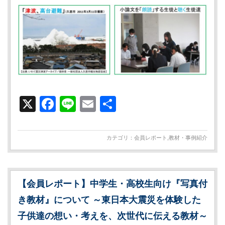
X
Facebook
Line
Email
共
有
カテゴリ：
会員レポート
,
教材・事例紹介
【会員レポート】中学生・高校生向け『写真付
き教材』について ～東日本大震災を体験した
子供達の想い・考えを、次世代に伝える教材～