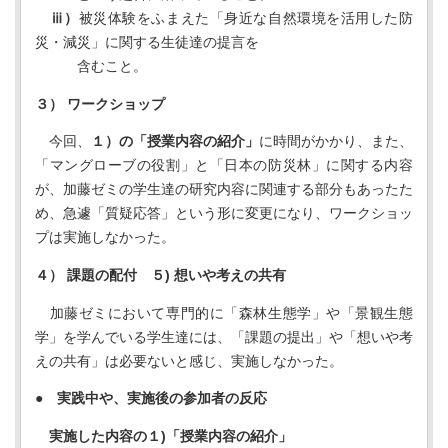
ⅲ）
被災体験をふまえた「身近な自然環境を活用した防
災・減災」に関する生徒達の提言を
含むこと。
３
）
ワークショップ
今回、
１）の「授業内容の紹介」
に時間がかかり、また、
「マングローブの役割」と「日本の防災林」に関する内容
が、加藤ゼミの学生達の研究内容に関連する部分もあったた
め、急遽「質疑応答」という形に変更になり、ワークショッ
プは実施しなかった。
４
）
課題の配付
５) 想いや考えの共有
加藤ゼミにおいて専門的に「森林生態学」や「景観生態
学」を学んでいる学生達には、「課題の提出」や「想いや考
えの共有」は必要ないと感じ、実施しなかった。
● 実践中や、実施後の参加者の反応
実施した内容の１)「授業内容の紹介」