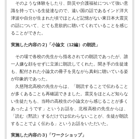
そのような体験をしたり、防災や介護福祉について強い意
識を持っている生徒達なので、遠い国の話であるインド洋大
津波や自分が生まれた頃でほとんど記憶がない東日本大震災
の話について、とても意欲的に聴いてくれていることを感じ
ることができた。
実施した内容の２)「小論文（12編）の朗読」
その場で各校の先生から指名されての朗読であったが、誰
一人嫌な顔をせずに立派に朗読してくれた。聞き手の生徒達
も、配付された小論文の冊子を見ながら真剣に聴いている姿
が印象的であった。
久慈翔北高校の先生からは、「朗読することで伝わること
が多くあることも再確認できました。震災をほとんど知らな
い生徒たちも、当時の高校生の小論文から感じることが多く
あったようです」というお話を、北桜高校の先生からは、
「読む（黙読）するだけでは伝わらないことが、生徒が朗読
することでよく伝わる」というお話をいただいた。
実施した内容の３)「ワークショップ」