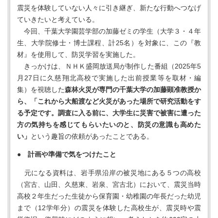
震災を体験していない人々に引き継ぎ、新たな行動へつなげ
ていきたいと考えている。
今回、千葉大学園芸学部の加藤ゼミの学生（大学３・４年
生、大学院修士・博士課程、計25名）を対象に、この『教
材』を使用して、防災学習を実施した。
きっかけは、ＮＨＫ盛岡放送局が制作した番組（2025年5
月27日に久慈翔北高校で実施した出前授業等を取材・編
集）を視聴した
森林火災が専門の千葉大学の加藤顕准教授か
ら、「これから大船渡など火災があった場所で研究活動をす
る予定です。調査に入る前に、大学生に災害で被害に遭った
方の気持ちを感じてもらいたいのと、防災の意識も高めた
い」
という趣旨の依頼があったことである。
● 計画や準備で気をつけたこと
元になる資料は、岩手県沿岸の被災地にある５つの高校
（宮古、山田、久慈東、岩泉、宮古北）において、震災当時
高校２年生だった生徒から保育園・幼稚園の年長だった幼児
まで（12学年分）の震災を体験した高校生が、震災時や震