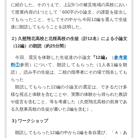
に紹介した。そのうえで、上記5つの被災地域の高校におい
て授業内容の1つとして「600字の小論文」の課題を提出し
てもらったこと、そしてその中から今回12編を選んで生徒
達に朗読してもらうことを説明した。
２) 久慈翔北高校と北桜高校の生徒（計12名）による小論文
（12編）の朗読（約25分間）
今回、震災を体験した生徒達の小論文
『12編』
（
参考資
料①
参照）について、朗読してもらった（1人各1編を朗
読）。読み手の生徒は、二校の指導者にその場で指名しても
らった
朗読してもらった12編の小論文の選定は、できるだけ多
様な視点と体験を含むことや、実際の体験から得られた教訓
や提言を含むこと、等を考慮した（久慈翔北高校の前身であ
る久慈東高校の生徒が書いた2編を含む）。
３) ワークショップ
朗読してもらった12編の中から1編を各自選び、「Ａ：あ