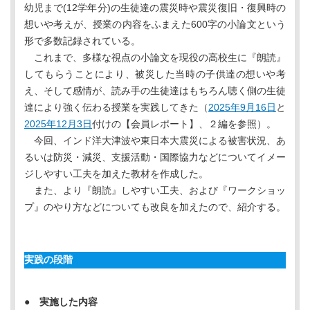
幼児まで(12学年分)の生徒達の震災時や震災復旧・復興時の
想いや考えが、授業の内容をふまえた600字の小論文という
形で多数記録されている。
これまで、多様な視点の小論文を現役の高校生に『朗読』
してもらうことにより、被災した当時の子供達の想いや考
え、そして感情が、読み手の生徒達はもちろん聴く側の生徒
達により強く伝わる授業を実践してきた（
2025年9月16日
と
2025年12月3日
付けの【会員レポート】、２編を参照）。
今回、インド洋大津波や東日本大震災による被害状況、あ
るいは防災・減災、支援活動・国際協力などについてイメー
ジしやすい工夫を加えた教材を作成した。
また、より『朗読』しやすい工夫、および『ワークショッ
プ』のやり方などについても改良を加えたので、紹介する。
実践の段階
● 実施した内容