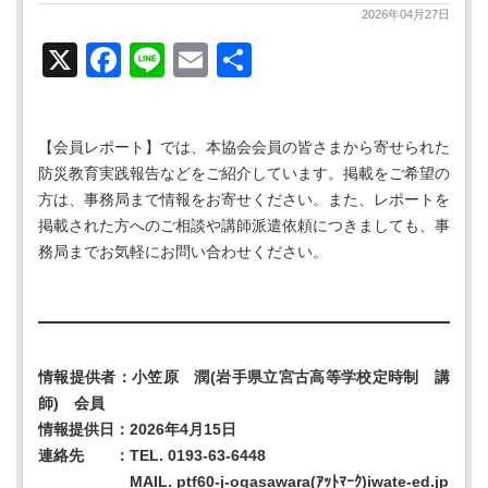
2026年04月27日
X
Facebook
Line
Email
共
有
【会員レポート】では、本協会会員の皆さまから寄せられた
防災教育実践報告などをご紹介しています。掲載をご希望の
方は、事務局まで情報をお寄せください。また、レポートを
掲載された方へのご相談や講師派遣依頼につきましても、事
務局までお気軽にお問い合わせください。
情報提供者：小笠原 潤(岩手県立宮古高等学校定時制 講
師) 会員
情報提供日：2026年4月15日
連絡先 ：TEL. 0193-63-6448
MAIL. ptf60-j-ogasawara(ｱｯﾄﾏｰｸ)iwate-ed.jp