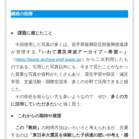
継続の段階
● 課題に感じたこと
今回使用した写真の多くは、岩手県復興防災部復興推進課
が管理する
『いわて震災津波アーカイブ～希望～』
（
https://iwate-archive.pref.iwate.jp/
）から二次利用したも
のである。引用した写真以外にも、今まで見たことがなかっ
た貴重な写真や資料がたくさんあり、震災学習や防災・減災
学習、支援活動・国際交流等、多くの分野で活用できると感
じた。
その存在を知らない方も多いようなので、ぜひ、
多くの方
に活用していただきたい
と強く思う。
●
これからの期待や展望
この『教材』
の利用方法はいろいろと考えられるが、共通
するのは
「東日本大震災を体験した子供達の想いや考え・感