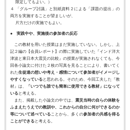
限定してもよい。）
４ 「グループ討議」と別紙資料２による「課題の提出」の
両方を実施することが望ましいが、
片方だけの実施でもよい。
● 実践中や、実施後の参加者の反応
この教材を用いた授業はまだ実施していない。しかし、上
記２編の【会員レポート】の際に実施していた『インド洋大
津波と東日本大震災の比較』の授業が実施されなくても、今
回各小論文に付けた２枚の写真を見ることにより、書いてく
れた
生徒達の想いや考え・感情について参加者がイメージし
やすくなっている
と思われる。そのため、今回工夫した『教
材』は、
「いつでも誰でも簡単に使用できる教材」になって
いる
と考える。
また、掲載した小論文の中では、
震災当時の自らの体験を
ふまえたうえでの教訓や、これからの自分に何ができるのか
等について述べている
ことから、多くの
参加者の共感を得る
ことができる
と考える。