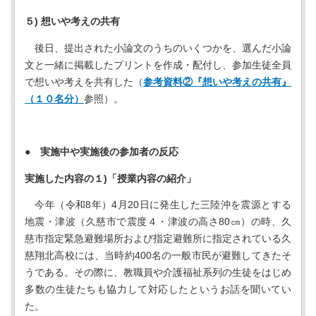
５) 想いや考えの共有
後日、提出された小論文のうちのいくつかを、選んだ小論
文と一緒に掲載したプリントを作成・配付し、参加生徒全員
で想いや考えを共有した（
参考資料②『想いや考えの共有』
（１０名分）
参照）。
● 実施中や実施後の参加者の反応
実施した内容の１)「授業内容の紹介」
今年（令和8年）4月20日に発生した三陸沖を震源とする
地震・津波（久慈市で震度４・津波の高さ80㎝）の時、久
慈市指定緊急避難場所および指定避難所に指定されている久
慈翔北高校には、当時約400名の一般市民が避難してきたそ
うである。その際に、教職員や介護福祉系列の生徒をはじめ
多数の生徒たちも協力して対応したというお話を聞いてい
た。