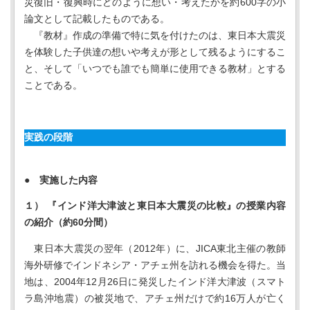
災復旧・復興時にどのように想い・考えたかを約600字の小
論文として記載したものである。
『教材』作成の準備で特に気を付けたのは、東日本大震災
を体験した子供達の想いや考えが形として残るようにするこ
と、そして「いつでも誰でも簡単に使用できる教材」とする
ことである。
実践の段階
● 実施した内容
１） 『インド洋大津波と東日本大震災の比較』の授業内容
の紹介（約60分間）
東日本大震災の翌年（2012年）に、JICA東北主催の教師
海外研修でインドネシア・アチェ州を訪れる機会を得た。当
地は、2004年12月26日に発災したインド洋大津波（スマト
ラ島沖地震）の被災地で、アチェ州だけで約16万人が亡く