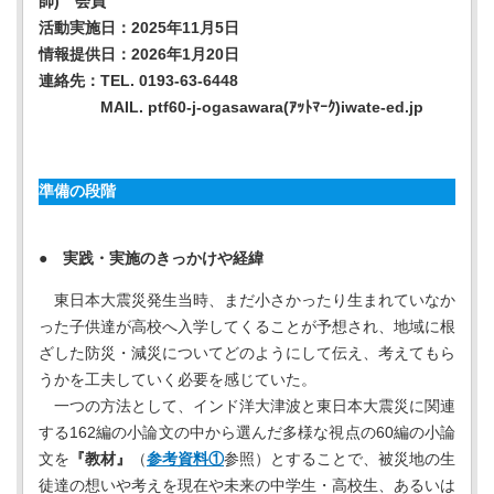
師) 会員
活動実施日：2025年11月5日
情報提供日：2026年1月20日
連絡先：TEL. 0193-63-6448
MAIL. ptf60-j-ogasawara(ｱｯﾄﾏｰｸ)iwate-ed.jp
準備の段階
● 実践・実施のきっかけや経緯
東日本大震災発生当時、まだ小さかったり生まれていなか
った子供達が高校へ入学してくることが予想され、地域に根
ざした防災・減災についてどのようにして伝え、考えてもら
うかを工夫していく必要を感じていた。
一つの方法として、インド洋大津波と東日本大震災に関連
する162編の小論文の中から選んだ多様な視点の60編の小論
文を
『教材』
（
参考資料①
参照）とすることで、被災地の生
徒達の想いや考えを現在や未来の中学生・高校生、あるいは