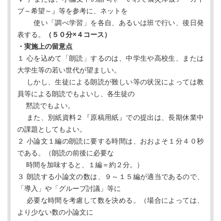
ブ～希望～』等を参考に、ネットを
使い「調べ学習」を各自、あるいは班で行い、後日発
表する。
（５０分×４コース）
・実施上の留意点
１ 心を込めて「朗読」するのは、中学生や高校生、または
大学生等の若い世代が望ましい。
しかし、生徒による朗読が難しい等の状況によっては教
員等による朗読でもよいし、各生徒の
黙読でもよい。
また、別紙資料２『原稿用紙』での提出は、長期休業中
の課題としてもよい。
２ 小論文１編の朗読に要する時間は、おおよそ１分４０秒
である。（朗読の前後に必要な
時間を加味すると、１編＝約２分。）
３ 朗読する小論文の数は、９～１５編が適当であるので、
「導入」や「グループ討議」等に
必要な時間を考慮して数を決める。（場合によっては、
より少ない数の小論文に