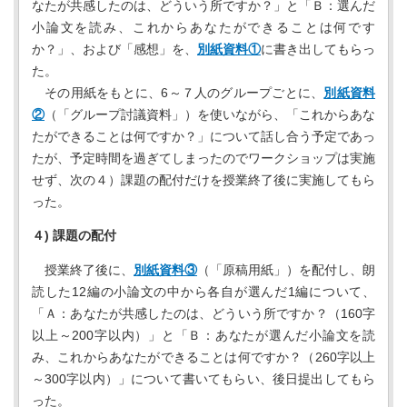
なたが共感したのは、どういう所ですか？」と「Ｂ：選んだ
小論文を読み、これからあなたができることは何です
か？」、および「感想」を、
別紙資料①
に書き出してもらっ
た。
その用紙をもとに、6～７人のグループごとに、
別紙資料
②
（「グループ討議資料」）を使いながら、「これからあな
たができることは何ですか？」について話し合う予定であっ
たが、予定時間を過ぎてしまったのでワークショップは実施
せず、次の４）課題の配付だけを授業終了後に実施してもら
った。
４) 課題の配付
授業終了後に、
別紙資料③
（「原稿用紙」）を配付し、朗
読した12編の小論文の中から各自が選んだ1編について、
「Ａ：あなたが共感したのは、どういう所ですか？（160字
以上～200字以内）」と「Ｂ：あなたが選んだ小論文を読
み、これからあなたができることは何ですか？（260字以上
～300字以内）」について書いてもらい、後日提出してもら
った。