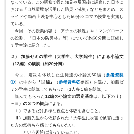
なっている。この研修で得た知見や帰国後に調査した日本に
おける「自然環境を活用した防災・減災」などをまとめ、ス
ライドや動画上映を中心とした50分×2コマの授業を実施し
ている。
今回、その授業内容（「アチェの状況」や「マングローブ
の役割」「日本の防災林」等）について約60分間に短縮し
て学生達に紹介した。
２） 加藤ゼミの学生（大学生、大学院生）による小論文
（12編）の朗読（約20分間）
今回、震災を体験した生徒達の小論文60編（
参考資料
①
）の中から
『12編』
（
参考資料②
参照）を選び、加藤ゼ
ミの学生に朗読してもらった（1人各１編を朗読）。
読んでもらった
12編の小論文の選定基準
は、以下の
ⅰ）
～ⅲ）の３つの観点
による。
ⅰ）
できるだけ多様な視点と体験を含むこと。
ⅱ）
加藤先生から依頼された「大学生に災害で被害に遭っ
た方の気持ちを感じてもらいたい」
という趣旨に沿っていること。