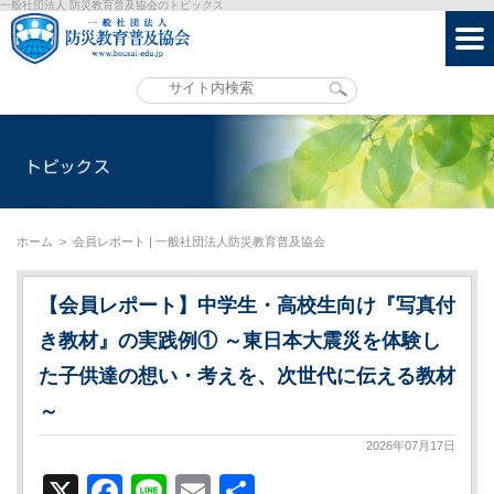
一般社団法人 防災教育普及協会のトピックス
ホーム
>
会員レポート | 一般社団法人防災教育普及協会
【会員レポート】中学生・高校生向け『写真付
き教材』の実践例① ～東日本大震災を体験し
た子供達の想い・考えを、次世代に伝える教材
～
2026年07月17日
X
Facebook
Line
Email
共