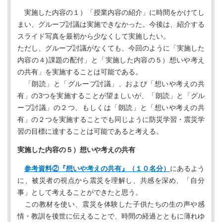
実施した内容の１）「授業内容の紹介」に時間をかけてし
まい、グループ討議は実施できなかった。今後は、紹介する
スライド写真を最初から少なくして実施したい。
ただし、グループ討議がなくても、今回のように「実施した
内容の４)課題の配付」と「実施した内容の５）想いや考え
の共有」を実施することは可能である。
「朗読」と「グループ討議」、および「想いや考えの共
有」の3つを実施することが望ましいが、「朗読」と「グル
ープ討議」の２つ、もしくは「朗読」と「想いや考えの共
有」の２つを実施することでも同じように防災学習・震災学
習の目標に達することは可能であると考える。
実施した内容の５）想いや考えの共有
参考資料②『想いや考えの共有』（１０名分）
にあるよう
に、被災者の視点から震災を理解し、共感を深め、「自分
事」として考えることができたと思う。
この教材を使い、震災を体験した子供たちの生の声や感
情・教訓を後世に伝えることで、時間の経過とともに薄れゆ