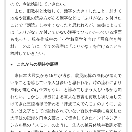
ので、今後検討していきたい。
また、旧教材と比較して、活字を大きくしたこと、加えて
地名や複数の読み方がある漢字などに「ふりがな」を付けた
ことで『朗読』しやすくなったと思われるが、生徒によって
は「ふりがな」が付いていない漢字でひっかかっている場面
もあった。現在作成中の「小学校高学年向け『写真付き教
材』」のように、全ての漢字に「ふりがな」を付けることも
検討していきたい。
●
これからの期待や展望
東日本大震災から15年が過ぎ、震災記憶の風化が進んで
いることを感じている人は多いと思われる。時の流れにより
風化が進むのは仕方がない、と諦めてしまう人もいるかも知
れない。しかし、津波による甚大な被害を何度も繰り返し受
けてきた三陸地域で伝わる「津波てんでんこ」のように、あ
るいは文字としては記録されていない百数十年前に発災した
大津波の記録を口承文芸として伝承してきたインドネシア・
シムル島の「スモン」のように、先人の被災体験や教訓が伝