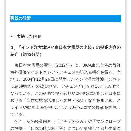
実践の段階
● 実施した内容
１) 『インド洋大津波と東日本大震災の比較』の授業内容の
紹介（約45分間）
東日本大震災の翌年（2012年）に、JICA東北主催の教師
海外研修でインドネシア・アチェ州を訪れる機会を得た。当
地は、2004年12月26日に発生したインド洋大津波（スマト
ラ島沖地震）の被災地で、アチェ州だけで約16万人が亡く
なっている。この研修で得た知見や帰国後に調査した日本に
おける「自然環境を活用した防災・減災」などをまとめ、ス
ライドや動画上映を中心とした50分×2コマの授業を実施し
ている。
今回、その授業内容（「アチェの状況」や「マングローブ
の役割」「日本の防災林」等）について短縮して参加生徒達