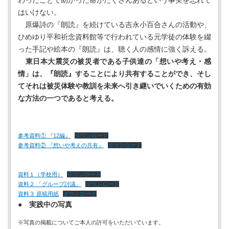
わったことで助かった命がたくさんあるという事実を忘れて
はいけない。
原爆詩の『朗読』を続けている吉永小百合さんの活動や、
ひめゆり平和祈念資料館等で行われている元学徒の体験を綴
った手記や絵本の『朗読』は、聴く人の感情に強く訴える。
東日本大震災の被災者である子供達の「想いや考え・感
情」は、『朗読』することにより共有することができ、そし
てそれは被災体験や教訓を未来へ引き継いでいくための有効
な方法の一つであると考える。
参考資料① 『12編』
ダウンロード
参考資料② 『想いや考えの共有』
ダウンロード
資料１（学校用）
ダウンロード
資料２ 「グループ討議」
ダウンロード
資料３ 原稿用紙
ダウンロード
●
実践中の写真
※写真の掲載についてご本人の許可をいただいています。