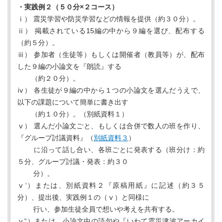
・実践例２（５０分×２コース）
ⅰ） 震災学習や防災学習などの情報を提供（約３０分）。
ⅱ） 掲載されている15編の中から９編を選び、配布する
（約５分）。
ⅲ） 参加者（生徒等）もしくは開催者（教員等）が、配布
した９編の小論文を『朗読』する
（約２０分）。
ⅳ） 各生徒が９編の中から１つの小論文を選んだうえで、
以下の課題について簡単に書き出す
（約１０分）。（別紙資料１）
ⅴ） 選んだ小論文ごと、もしくは合併で数人の班を作り、
『グループ討議資料』（
別紙資料３
）
に沿って話し合い、各班ごとに発表する（班分け：約
５分、グループ討議・発表：約３０
分）。
ⅴ‘）または、別紙資料２『原稿用紙』に記述（約３５
分）、提出後、実践例１の（ⅴ）と同様に
行い、参加生徒全員で想いや考えを共有する。
ⅴ“）または、小論文中の語句や『いわて震災津波アーカイ