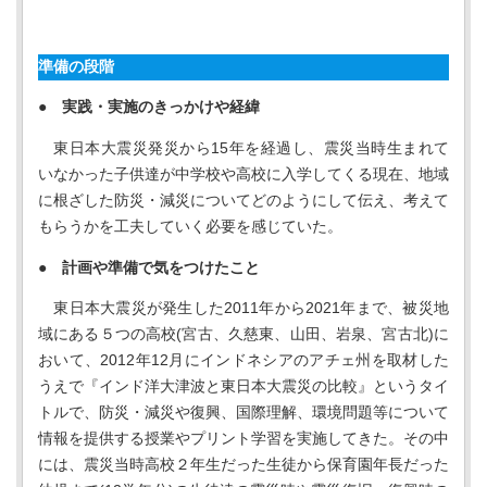
準備の段階
● 実践・実施のきっかけや経緯
東日本大震災発災から15年を経過し、震災当時生まれて
いなかった子供達が中学校や高校に入学してくる現在、地域
に根ざした防災・減災についてどのようにして伝え、考えて
もらうかを工夫していく必要を感じていた。
● 計画や準備で気をつけたこと
東日本大震災が発生した2011年から2021年まで、被災地
域にある５つの高校(宮古、久慈東、山田、岩泉、宮古北)に
おいて、2012年12月にインドネシアのアチェ州を取材した
うえで『インド洋大津波と東日本大震災の比較』というタイ
トルで、防災・減災や復興、国際理解、環境問題等について
情報を提供する授業やプリント学習を実施してきた。その中
には、震災当時高校２年生だった生徒から保育園年長だった