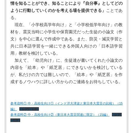
情を知ることができ、知ることにより『自分事』としてどの
ように行動していくのかを考える場を提供できる」
ことであ
る。
現在、「小学校高学年向け」と「小学校低学年向け」の教
材を、震災当時に小学生や保育園児だった生徒の小論文（作
文）を中心に選んで作成中である。また、防災・減災学習と
共に日本語学習を一緒にできる外国人向けの「日本語学習
用」教材を検討している。
加えて、「幼児向け」に、生徒達が書いてくれた小論文の
内容を「絵本」や「紙芝居」にできないかを検討している
が、私だけの力では難しいので、「絵本」や「紙芝居」を作
成するノウハウに詳しい方からのご連絡をお待ちしている。
参考資料① 中・高校生向け①（インド洋大津波と東日本大震災の比較）（15
編）
ダウンロード
参考資料② 中・高校生向け②（東日本大震災関連に限定）（15編）
ダウン
ロード