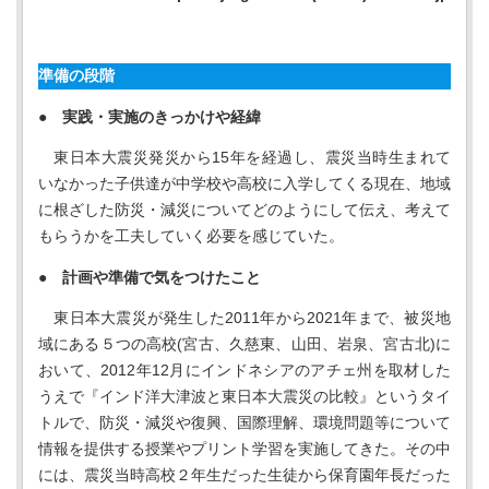
準備の段階
● 実践・実施のきっかけや経緯
東日本大震災発災から15年を経過し、震災当時生まれて
いなかった子供達が中学校や高校に入学してくる現在、地域
に根ざした防災・減災についてどのようにして伝え、考えて
もらうかを工夫していく必要を感じていた。
● 計画や準備で気をつけたこと
東日本大震災が発生した2011年から2021年まで、被災地
域にある５つの高校(宮古、久慈東、山田、岩泉、宮古北)に
おいて、2012年12月にインドネシアのアチェ州を取材した
うえで『インド洋大津波と東日本大震災の比較』というタイ
トルで、防災・減災や復興、国際理解、環境問題等について
情報を提供する授業やプリント学習を実施してきた。その中
には、震災当時高校２年生だった生徒から保育園年長だった