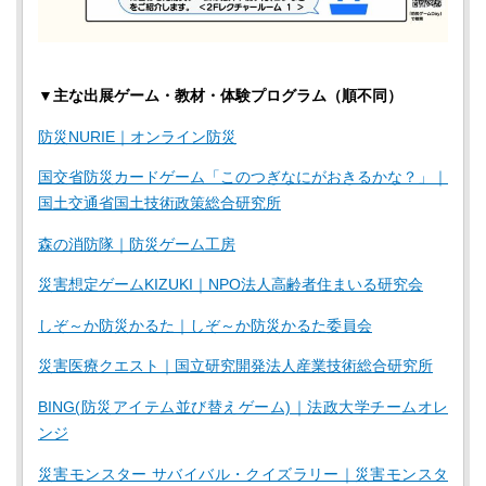
▼主な出展ゲーム・教材・体験プログラム（順不同）
防災NURIE｜オンライン防災
国交省防災カードゲーム「このつぎなにがおきるかな？」｜
国土交通省国土技術政策総合研究所
森の消防隊｜防災ゲーム工房
災害想定ゲームKIZUKI｜NPO法人高齢者住まいる研究会
しぞ～か防災かるた｜しぞ～か防災かるた委員会
災害医療クエスト｜国立研究開発法人産業技術総合研究所
BING(防災アイテム並び替えゲーム)｜法政大学チームオレ
ンジ
災害モンスター サバイバル・クイズラリー｜災害モンスタ