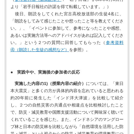
より「岩手日報社の許諾を得て転載しています。」）
後日、朗読をしてくれた宮古高校放送部の生徒4名に、
「朗読をしてみて感じたことや想ったこと等を教えてくださ
い。」、「イベントに参加して、参考になったことや感想、
あるいは実施方法等へのアドバイスがあれば記入してくださ
い。」という２つの質問に回答してもらった（
参考資料
④（朗読した生徒の感想など）
を参照）。
● 実践中や、実施後の参加者の反応
実施した内容の1)（授業内容の紹介）
については、「東日
本大震災」と多くの方が具体的内容を忘れていると思われる
約20年前に発生した「インド洋大津波」を比較して紹介
し、２つの自然災害の共通点や相違点を比較検討したこと
で、防災・減災教育や国際支援活動について興味深く聴いて
くれていることを感じた。また、インドネシアのマングロー
ブ林と日本の防災林を比較しながら「自然環境を活用した防
災・減災」という視点からの防災・減災教育や環境教育につ