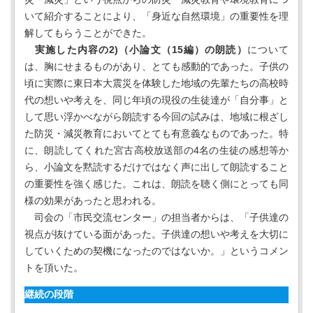
いて紹介することにより、「身近な自然環境」の重要性を理
解してもらうことができた。
実施した内容の2)（小論文（15編）の朗読）
について
は、胸にせまるものがあり、とても感動的であった。子供の
頃に実際に東日本大震災を体験した地域の先輩たちの高校時
代の想いや考えを、同じ年頃の現役の生徒達が「自分事」と
して思い浮かべながら朗読する今回の試みは、地域に根ざし
た防災・減災教育においてとても有意義なものであった。特
に、朗読してくれた宮古高校放送部の4名の生徒の感想等か
ら、小論文を黙読するだけではなく声に出して朗読すること
の重要性を強く感じた。これは、朗読を聴く側にとっても同
様の効果があったと思われる。
司会の「市民交流センター」の担当者からは、「子供達の
視点が抜けている面があった。子供達の想いや考えを大切に
していくための契機になったのではないか。」というコメン
トを頂いた。
継続の段階