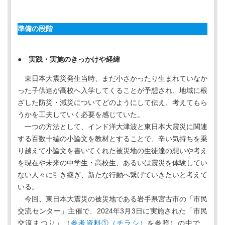
準備の段階
● 実践・実施のきっかけや経緯
東日本大震災発生当時、まだ小さかったり生まれていなか
った子供達が高校へ入学してくることが予想され、地域に根
ざした防災・減災についてどのようにして伝え、考えてもら
うかを工夫していく必要を感じていた。
一つの方法として、インド洋大津波と東日本大震災に関連
する百数十編の小論文を教材とすることで、辛い気持ちを乗
り越えて小論文を書いてくれた被災地の生徒達の想いや考え
を現在や未来の中学生・高校生、あるいは震災を体験してい
ない人々に引き継ぎ、新たな行動へ繋げていきたいと考えて
いる。
今回、東日本大震災の被災地である岩手県宮古市の「市民
交流センター」主催で、2024年3月3日に実施された「市民
交流まつり」（
参考資料①（チラシ）
を参照）の中で、