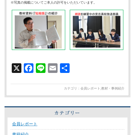
※写真の掲載についてご本人の許可をいただいています。
X
Facebook
Line
Email
共
有
カテゴリ：
会員レポート
,
教材・事例紹介
会員レポート
書籍紹介