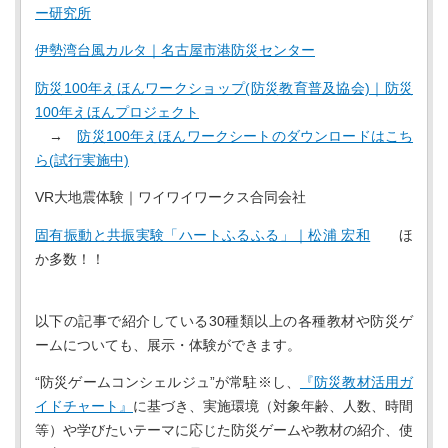
ー研究所
伊勢湾台風カルタ｜名古屋市港防災センター
防災100年えほんワークショップ(防災教育普及協会)｜防災
100年えほんプロジェクト
→
防災100年えほんワークシートのダウンロードはこち
ら(試行実施中)
VR大地震体験｜ワイワイワークス合同会社
固有振動と共振実験「ハートふるふる」｜松浦 宏和
ほ
か多数！！
以下の記事で紹介している30種類以上の各種教材や防災ゲ
ームについても、展示・体験ができます。
“防災ゲームコンシェルジュ”が常駐※し、
『防災教材活用ガ
イドチャート』
に基づき、実施環境（対象年齢、人数、時間
等）や学びたいテーマに応じた防災ゲームや教材の紹介、使