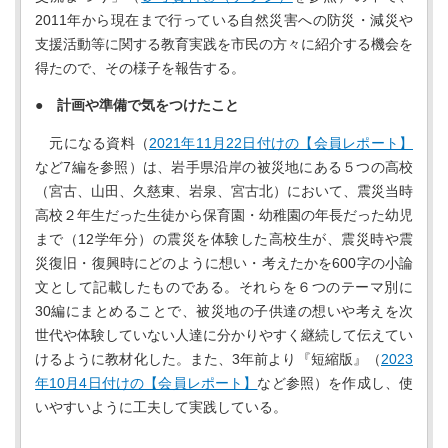
2011年から現在まで行っている自然災害への防災・減災や
支援活動等に関する教育実践を市民の方々に紹介する機会を
得たので、その様子を報告する。
● 計画や準備で気をつけたこと
元になる資料（
2021年11月22日付けの【会員レポート】
など7編を参照）は、岩手県沿岸の被災地にある５つの高校
（宮古、山田、久慈東、岩泉、宮古北）において、震災当時
高校２年生だった生徒から保育園・幼稚園の年長だった幼児
まで（12学年分）の震災を体験した高校生が、震災時や震
災復旧・復興時にどのように想い・考えたかを600字の小論
文として記載したものである。それらを６つのテーマ別に
30編にまとめることで、被災地の子供達の想いや考えを次
世代や体験していない人達に分かりやすく継続して伝えてい
けるように教材化した。また、3年前より『短縮版』（
2023
年10月4日付けの【会員レポート】
など参照）を作成し、使
いやすいように工夫して実践している。