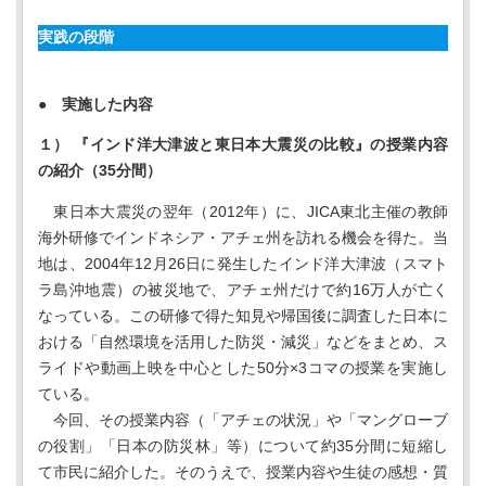
実践の段階
● 実施した内容
１） 『インド洋大津波と東日本大震災の比較』の授業内容
の紹介（35分間）
東日本大震災の翌年（2012年）に、JICA東北主催の教師
海外研修でインドネシア・アチェ州を訪れる機会を得た。当
地は、2004年12月26日に発生したインド洋大津波（スマト
ラ島沖地震）の被災地で、アチェ州だけで約16万人が亡く
なっている。この研修で得た知見や帰国後に調査した日本に
おける「自然環境を活用した防災・減災」などをまとめ、ス
ライドや動画上映を中心とした50分×3コマの授業を実施し
ている。
今回、その授業内容（「アチェの状況」や「マングローブ
の役割」「日本の防災林」等）について約35分間に短縮し
て市民に紹介した。そのうえで、授業内容や生徒の感想・質