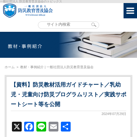
一般社団法人 防災教育普及協会のトピックス
ホーム
>
教材・事例紹介 | 一般社団法人防災教育普及協会
【資料】防災教材活用ガイドチャート／乳幼
児・児童向け防災プログラムリスト／実践サポ
ートシート等を公開
2024年07月29日
X
Facebook
Line
Email
共
有