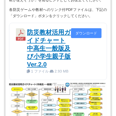
材が使えそうか」を知るヒントとしてお役立てください。
各防災ゲームや教材へのリンク付PDFファイルは、下記の
「ダウンロード」ボタンをクリックしてください。
防災教材活用ガ
ダウンロード
イドチャート
中高生一般版及
び小学生親子版
Ver.2.0
1 ファイル
2.93 MB