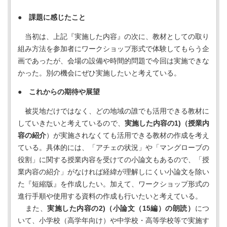
● 課題に感じたこと
当初は、上記『実施した内容』の次に、教材としての取り
組み方法を参加者にワークショップ形式で体験してもらう企
画であったが、会場の設備や時間的問題で今回は実施できな
かった。別の機会にぜひ実施したいと考えている。
●
これからの期待や展望
被災地だけではなく、どの地域の誰でも活用できる教材に
していきたいと考えているので、
実施した内容の1)（授業内
容の紹介
）が実施されなくても活用できる教材の作成を考え
ている。具体的には、「アチェの状況」や「マングローブの
役割」に関する授業内容を受けての小論文もあるので、「授
業内容の紹介」がなければ経緯が理解しにくい小論文を除い
た『短縮版』を作成したい。加えて、ワークショップ形式の
進行手順や使用する資料の作成も行いたいと考えている。
また、
実施した内容の2)（小論文（15編）の朗読）
につ
いて、小学校（高学年向け）や中学校・高等学校等で実施す