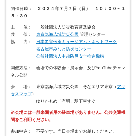
開催日時：
２０２４年７月７日（日） １０：００～１
５：３０
主 催： 一般社団法人防災教育普及協会
共 催：
東京臨海広域防災公園
管理センター
協 力：
日本災害伝承ミュージアム・ネットワーク
名古屋市みなと防災センター
公益社団法人中越防災安全推進機構
開催方法： 会場での体験会・展示会、及びYouTubeチャン
ネル公開
会 場： 東京臨海広域防災公園 そなエリア東京（
アク
セスマップ
）
ゆりかもめ「有明」駅下車すぐ
※会場には一般来園者用の駐車場がありません。公共交通機
関をご利用ください。
参加申込： 不要です。当日会場までお越しください。