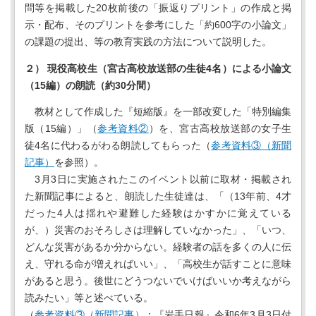
問等を掲載した20枚前後の「振返りプリント」の作成と掲
示・配布、そのプリントを参考にした「約600字の小論文」
の課題の提出、等の教育実践の方法について説明した。
２） 現役高校生（宮古高校放送部の生徒4名）による小論文
（15編）の朗読（約30分間）
教材として作成した『短縮版』を一部改変した「特別編集
版（15編）」（
参考資料②
）を、宮古高校放送部の女子生
徒4名に代わるがわる朗読してもらった（
参考資料③（新聞
記事）
を参照）。
3月3日に実施されたこのイベント以前に取材・掲載され
た新聞記事によると、朗読した生徒達は、「（13年前、4才
だった4人は揺れや避難した経験はかすかに覚えている
が、）災害のおそろしさは理解していなかった」、「いつ、
どんな災害があるか分からない。経験者の話を多くの人に伝
え、守れる命が増えればいい」、「高校生が話すことに意味
があると思う。後世にどうつないでいけばいいか考えながら
読みたい」等と述べている。
（
参考資料③（新聞記事）
：『岩手日報』令和6年3月3日付