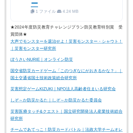
ー
1 ファイル
4.24 MB
★2024年度防災教育チャレンジプラン防災教育特別賞 受
賞団体★
大声でモンスターを退治せよ！災害モンスター・シャウト！
｜災害モンスター研究所
ぼうさいNURIE｜オンライン防災
国交省防災カードゲーム「このつぎなにがおきるかな？」｜
国土交通省国土技術政策総合研究所
災害想定ゲームKIZUKI｜NPO法人高齢者住まいる研究会
しぞ～か防災かるた｜しぞ～か防災かるた委員会
災害医療タッチ&クエスト｜国立研究開発法人産業技術総合
研究所
チームであてっこ！防災カードバトル｜法政大学チームオレ