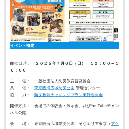
イベント概要
開催日時：
２０２５年７月６日（日） １０：００～１
６：００
主 催： 一般社団法人防災教育普及協会
共 催：
東京臨海広域防災公園
管理センター
協 力：
防災教育チャレンジプラン実行委員会
開催方法： 会場での体験会・展示会、及びYouTubeチャン
ネル公開
会 場： 東京臨海広域防災公園 そなエリア東京（
アク