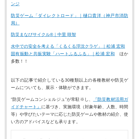
ンジ
防災ゲーム「ダイレクトロード」｜樋口貴洋（神戸市消防
局）
防災まなびサイクル®︎｜中里 咲智
水中での安全を考える「くるくる浮沈クラゲ」｜松浦 宏和
固有振動と共振実験「ハートふるふる」｜松浦 宏和
ほか
多数！！
以下の記事で紹介している30種類以上の各種教材や防災ゲ
ームについても、展示・体験ができます。
“防災ゲームコンシェルジュ”が常駐※し、
『防災教材活用ガ
イドチャート』
に基づき、実施環境（対象年齢、人数、時間
等）や学びたいテーマに応じた防災ゲームや教材の紹介、使
い方のアドバイスなども承ります。