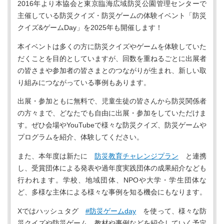
2016年より本協会と東京臨海広域防災公園管理センターで
主催している防災クイズ・防災ゲームの体験イベント「防災
クイズ&ゲームDay」を2025年も開催します！
本イベントは多くの方に防災クイズやゲームを体験していた
だくことを目的としていますが、回数を重ねるごとに出展者
の皆さまや参加者の皆さまとのつながりが生まれ、新しい取
り組みにつながっている事例もあります。
出展・参加ともに無料で、児童生徒の皆さんから防災関係者
の方々まで、どなたでも自由に出展・参加をしていただけま
す。ぜひ会場やYouTubeで様々な防災クイズ、防災ゲームや
プログラムを紹介、体験してください。
また、本年度は新たに
防災教育チャレンジプラン
と連携
し、受賞団体による発表や過年度実践団体の成果紹介なども
行われます。学校、地域団体、NPOや大学・学生団体な
ど、多様な主体による様々な事例を知る機会にもなります。
Xではハッシュタグ
#防災ゲームday
を使って、様々な防
災クイズや防災ゲーム、教材や事例などを紹介していく予定