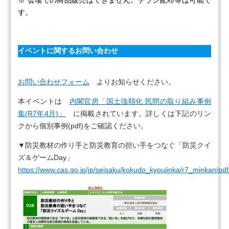
※ 会場での商品販売はできません。チラシ配布等は可能で
す。
イベントに関するお問い合わせ
お問い合わせフォーム
よりお知らせください。
本イベントは
内閣官房「国土強靱化 民間の取り組み事例
集(R7年4月)」
に掲載されています。詳しくは下記のリン
クから個別事例(pdf)をご確認ください。
▼防災教材の作り手と防災教育の担い手をつなぐ「防災クイ
ズ＆ゲームDay」
https://www.cas.go.jp/jp/seisaku/kokudo_kyoujinka/r7_minkan/pdf