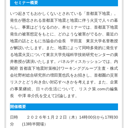
セミナー概要
いつ起きてもおかしくないとされている「首都直下地震」。
発生が懸念される首都直下地震と地震に伴う火災で⼈々の暮
らし、事業はどうなるのか。本セミナーでは、首都直下地震
発生の被害想定をもとに、どのような被害がでるか、最近の
地震の話とともに当協会の会⻑ 平⽥直 東京大学名誉教授
が解説いたします。また、地震によって同時多発的に発生す
る地震火災について東京大学先端科学技術研究センターの廣
井教授が講演いたします。パネルディスカッションでは、内
閣府 首都直下地震対策検討ワーキンググループ主査・株式
会社野村総合研究所の増⽥寛也氏をお招きし、首都圏の災害
リスクとどう向き合い対応すべきかを考えます。また、企業
の事業継続、⽇々の生活について、リスク策.comの編集
⻑ 中澤 幸介氏を交えて討論します。
開催概要
日時 ２０２６年１⽉２２⽇（木）14時00分から17時30
分 (13時半開場）