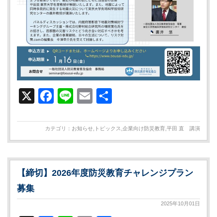
X
Facebook
Line
Email
共
有
カテゴリ：
お知らせ
,
トピックス
,
企業向け防災教育
,
平田 直 講演
【締切】2026年度防災教育チャレンジプラン
募集
2025年10月01日