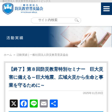
一般社団法人 防災教育普及協会のトピックス
ホーム
>
活動実績 | 一般社団法人防災教育普及協会
【終了】第８回防災教育特別セミナー 巨⼤災
害に備える～巨⼤地震、広域⽕災から⽣命と事
業を守るために～
2025年11月20日
X
Facebook
Line
Email
共
有