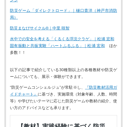
ンジ
防災ゲーム「ダイレクトロード」｜樋口貴洋（神戸市消防
局）
防災まなびサイクル®︎｜中里 咲智
水中での安全を考える「くるくる浮沈クラゲ」｜松浦 宏和
固有振動と共振実験「ハートふるふる」｜松浦 宏和
ほか
多数！！
以下の記事で紹介している30種類以上の各種教材や防災ゲ
ームについても、展示・体験ができます。
“防災ゲームコンシェルジュ”が常駐※し、
『防災教材活用ガ
イドチャート』
に基づき、実施環境（対象年齢、人数、時間
等）や学びたいテーマに応じた防災ゲームや教材の紹介、使
い方のアドバイスなども承ります。