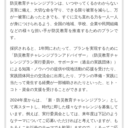
防災教育チャレンジプランは、いつやってくるかわからない
災害に備え、大切な命を守り、できる限り被害を減らし、万
が一被害にあったときでも、すぐに立ち直れる力を一人一人
が身につけられるよう、全国の地域、学校、企業や民間組織
などの様々な担い手が防災教育を推進するためのプランで
す。
採択されると、1年間にわたって、プランを実現するために
「防災教育チャレンジプランアドバイザー」（防災教育チャ
レンジプラン実行委員や、サポーター（過去の実践団体））
による知識・ノウハウの提供や現地活動の応援を受けたり、
実践団体同士の交流会に出席したり、プランの準備・実践に
当たって発生する経費が一部補助されたりといった、ヒト・
コト・資金の支援を受けることができます。
2024年度からは、「新・防災教育チャレンジプラン」とし
て再スタートし、時代に即した様々なチャレンジを募集して
います。例えば、実行委員会としては、来年度は下記のよう
なテーマについてご応募いただければと考えていますが、も
ちろんこれ以外のテーマでも歓迎しますので、ふるってご応