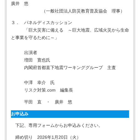
廣井 悠
（一般社団法人防災教育普及協会 理事）
３． パネルディスカッション
「巨⼤災害に備える ～巨⼤地震、広域⽕災から⽣命
と事業を守るために～」
出演者
増田 寛也氏
内閣府首都直下地震ワーキンググループ 主査
中澤 幸介 氏
リスク対策.com 編集長
平田 直 ・ 廣井 悠
お申込み
下記、専用フォームからお申込みください。
締め切り 2026年1月20日（火）