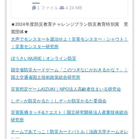
1 ファイル
4.24 MB
★2024年度防災教育チャレンジプラン防災教育特別賞 受
賞団体★
大声でモンスターを退治せよ！災害モンスター・シャウト！
｜災害モンスター研究所
ぼうさいNURIE｜オンライン防災
国交省防災カードゲーム「このつぎなにがおきるかな？」｜
国土交通省国土技術政策総合研究所
災害想定ゲームKIZUKI｜NPO法人高齢者住まいる研究会
しぞ～か防災かるた｜しぞ～か防災かるた委員会
災害医療タッチ&クエスト｜国立研究開発法人産業技術総合
研究所
チームであてっこ！防災カードバトル｜法政大学チームオレ