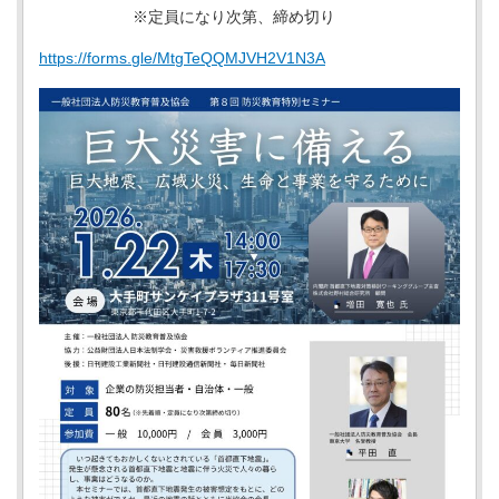
※定員になり次第、締め切り
https://forms.gle/MtgTeQQMJVH2V1N3A