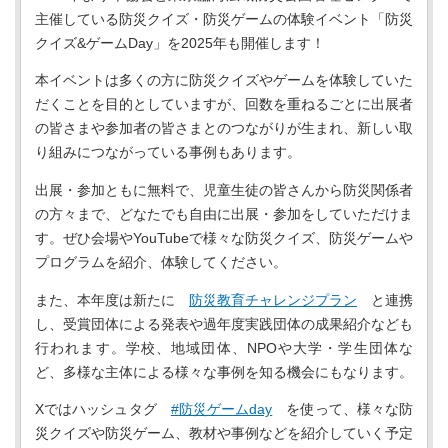
主催している防災クイズ・防災ゲームの体験イベント「防災
クイズ&ゲームDay」を2025年も開催します！
本イベントは多くの方に防災クイズやゲームを体験していた
だくことを目的としていますが、回数を重ねるごとに出展者
の皆さまや参加者の皆さまとのつながりが生まれ、新しい取
り組みにつながっている事例もあります。
出展・参加ともに無料で、児童生徒の皆さんから防災関係者
の方々まで、どなたでも自由に出展・参加をしていただけま
す。ぜひ会場やYouTubeで様々な防災クイズ、防災ゲームや
プログラムを紹介、体験してください。
また、本年度は新たに
防災教育チャレンジプラン
と連携
し、受賞団体による発表や過年度実践団体の成果紹介なども
行われます。学校、地域団体、NPOや大学・学生団体な
ど、多様な主体による様々な事例を知る機会にもなります。
Xではハッシュタグ
#防災ゲームday
を使って、様々な防
災クイズや防災ゲーム、教材や事例などを紹介していく予定