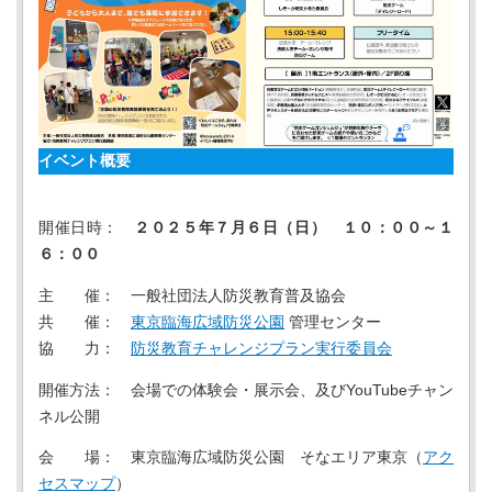
イベント概要
開催日時：
２０２５年７月６日（日） １０：００～１
６：００
主 催： 一般社団法人防災教育普及協会
共 催：
東京臨海広域防災公園
管理センター
協 力：
防災教育チャレンジプラン実行委員会
開催方法： 会場での体験会・展示会、及びYouTubeチャン
ネル公開
会 場： 東京臨海広域防災公園 そなエリア東京（
アク
セスマップ
）