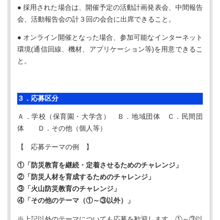
● 採用された場合は、開催予定の活動計画発表会、中間報告
会、活動報告会の計３回の会合に出席できること。
● オンライン開催となった場合、参加可能なインターネット
環境(通信回線、機材、アプリケーション等)を用意できるこ
と。
３．応募区分
Ａ．学校（保育園・大学含） Ｂ．地域団体 Ｃ．民間団
体 Ｄ．その他（個人等）
【 応募テーマの例 】
①「防災教育を継続・定着させるためのチャレンジ」
②「防災人材を育成するためのチャレンジ」
③「火山防災教育のチャレンジ」
④「その他のテーマ（①～③以外）」
※上記以外のテーマについても応募を歓迎します。①～③以