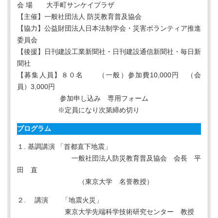
会 場 大⼿町サンケイプラザ
【主催】⼀般社団法⼈ 防災教育普及協会
【協⼒】公益財団法⼈⽇本法制学会・災害ボランティア推進
委員会
【後援】⽇刊建設工業新聞社・⽇刊建設通信新聞社・毎⽇新
聞社
【募集⼈員】８０名 （⼀般）参加費10,000円 （会
員）3,000円
参加申し込み 専用フォーム
※定員になり次第締め切り
プログラム
１. 基調講演 「首都直下地震」
一般社団法人防災教育普及協会 会長 平
田 直
（東京大学 名誉教授）
２. 講演 「地震火災」
東京大学先端科学技術研究センター 教授