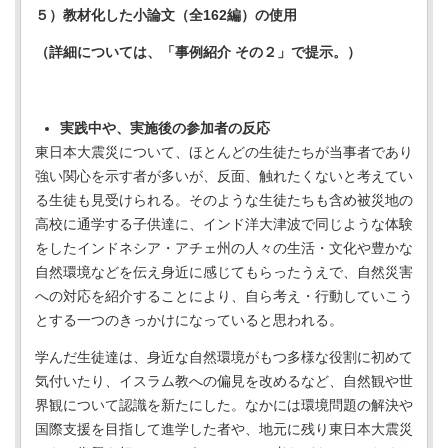
５）教材化した小論文（全162編）の使用
（詳細については、「事例紹介 その２」で提示。）
実践中や、実施後の参加者の反応
東日本大震災について、ほとんどの生徒たちが当事者であり
強い関心を示す者が多いが、反面、触れたくないと考えてい
る生徒も見受けられる。そのような生徒たちも含め被災地の
高校に通学する子供達に、インド洋大津波で同じような体験
をしたインドネシア・アチェ州の人々の生活・文化や豊かな
自然環境などを伝え身近に感じてもらったうえで、自然災害
への対応を紹介することにより、自ら考え・行動していこう
とする一つのきっかけになっていると思われる。
学んだ生徒達は、身近な自然環境がもつ多様な役割に初めて
気付いたり、イスラム教への偏見を改めるなど、自然観や世
界観について認識を新たにした。なかには環境問題の解決や
国際支援を目指して進学した者や、地元に残り東日本大震災