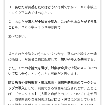
Ｂ：
あなたが共感したのはどういう所
ですか？ ８０字以上
～１００字以内で述べなさい。
Ｃ：あなたが
選んだ小論文を読み、これからあなたができる
こと
を、２６０字～３００字以内で
述べなさい。
提出された小論文のうちのいくつかを、選んだ小論文と一緒
に掲載し、対象者全員に配布して、
想いや考えを共有
する。
また、
１つの小論文を選び、対象者全員で上記のＡ～Ｃにつ
いて話し合う
、ということも可能だと思います。
防災教育や復興教育・環境教育・国際理解教育のワークショ
ップの導入
として、利用できる場面も想定されます。たとえ
ば、【セレクト４】（人間と自然との共生について）を使用
し、環境問題や自然保護活動が防災・減災に関連していると