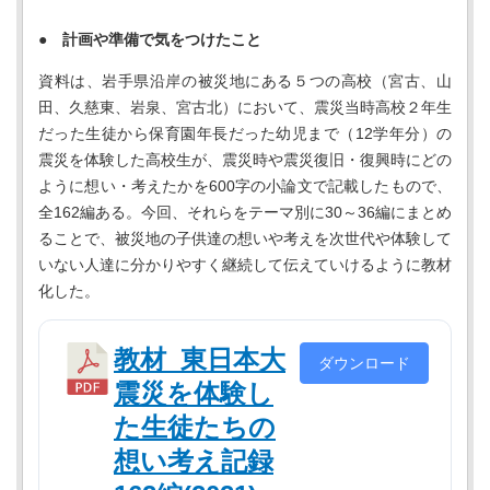
● 計画や準備で気をつけたこと
資料は、岩手県沿岸の被災地にある５つの高校（宮古、山
田、久慈東、岩泉、宮古北）において、震災当時高校２年生
だった生徒から保育園年長だった幼児まで（12学年分）の
震災を体験した高校生が、震災時や震災復旧・復興時にどの
ように想い・考えたかを600字の小論文で記載したもので、
全162編ある。今回、それらをテーマ別に30～36編にまとめ
ることで、被災地の子供達の想いや考えを次世代や体験して
いない人達に分かりやすく継続して伝えていけるように教材
化した。
教材_東日本大
ダウンロード
震災を体験し
た生徒たちの
想い考え記録