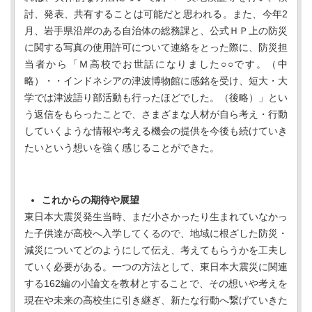
討、発表、共有することは可能だと思われる。また、今年2
月、岩手県沿岸のある自治体の総務課と、公式ＨＰ上の防災
に関する写真の使用許可について連絡をとった際に、防災担
当者から「Ｍ高校でお世話になりました○○です。（中
略）・・インドネシアの津波博物館に感銘を受け、短大・大
学では津波語り部活動も行ったほどでした。（後略）」とい
う返信をもらったことで、さまざまな人材が自ら考え・行動
していくような情報や考える機会の提供を今後も続けていき
たいという想いを強く感じることができた。
これからの期待や展望
東日本大震災発生当時、まだ小さかったり生まれていなかっ
た子供達が高校へ入学してくるので、地域に根ざした防災・
減災についてどのようにして伝え、考えてもらうかを工夫し
ていく必要がある。一つの方法として、東日本大震災に関連
する162編の小論文を教材とすることで、その想いや考えを
現在や未来の高校生に引き継ぎ、新たな行動へ繋げていきた