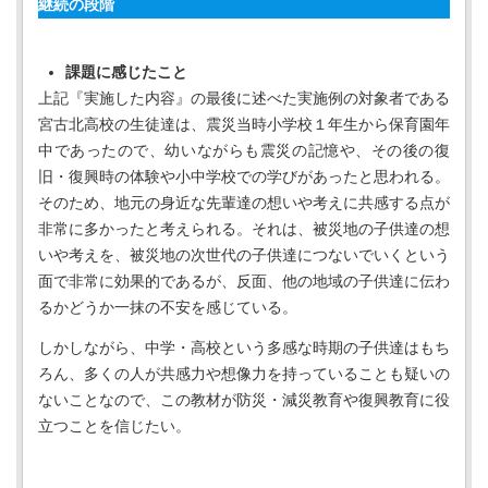
継続の段階
課題に感じたこと
上記『実施した内容』の最後に述べた実施例の対象者である
宮古北高校の生徒達は、震災当時小学校１年生から保育園年
中であったので、幼いながらも震災の記憶や、その後の復
旧・復興時の体験や小中学校での学びがあったと思われる。
そのため、地元の身近な先輩達の想いや考えに共感する点が
非常に多かったと考えられる。それは、被災地の子供達の想
いや考えを、被災地の次世代の子供達につないでいくという
面で非常に効果的であるが、反面、他の地域の子供達に伝わ
るかどうか一抹の不安を感じている。
しかしながら、中学・高校という多感な時期の子供達はもち
ろん、多くの人が共感力や想像力を持っていることも疑いの
ないことなので、この教材が防災・減災教育や復興教育に役
立つことを信じたい。