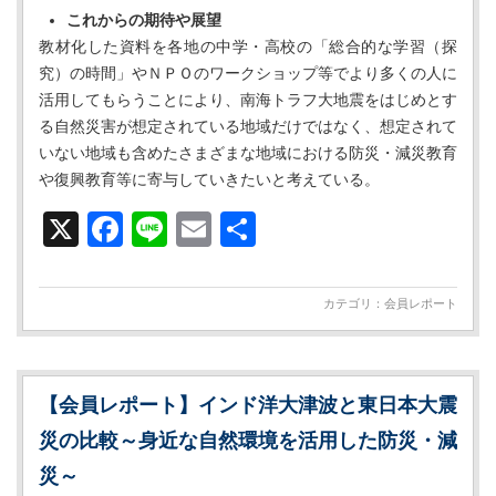
これからの期待や展望
教材化した資料を各地の中学・高校の「総合的な学習（探
究）の時間」やＮＰＯのワークショップ等でより多くの人に
活用してもらうことにより、南海トラフ大地震をはじめとす
る自然災害が想定されている地域だけではなく、想定されて
いない地域も含めたさまざまな地域における防災・減災教育
や復興教育等に寄与していきたいと考えている。
X
Facebook
Line
Email
共
有
カテゴリ：
会員レポート
【会員レポート】インド洋大津波と東日本大震
災の比較～身近な自然環境を活用した防災・減
災～