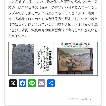
いと考えている。 また、教材化した資料を各地の中学・高
校の「総合的な学習（探究）の時間」やＮＰＯのワークショ
ップ等でより多くの人に活用してもらうことにより、南海ト
ラフ大地震をはじめとする自然災害が想定されている地域だ
けではなく、想定されていない地域も含めたさまざまな地域
における防災・減災教育や復興教育等に寄与していきたいと
考えている。
X
Facebook
Line
Email
共
有
カテゴリ：
会員レポート