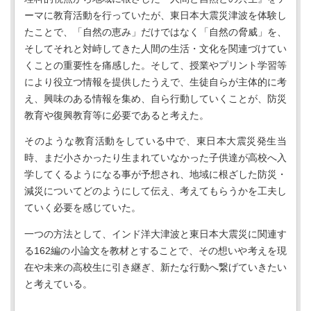
ーマに教育活動を行っていたが、東日本大震災津波を体験し
たことで、「自然の恵み」だけではなく「自然の脅威」を、
そしてそれと対峙してきた人間の生活・文化を関連づけてい
くことの重要性を痛感した。そして、授業やプリント学習等
により役立つ情報を提供したうえで、生徒自らが主体的に考
え、興味のある情報を集め、自ら行動していくことが、防災
教育や復興教育等に必要であると考えた。
そのような教育活動をしている中で、東日本大震災発生当
時、まだ小さかったり生まれていなかった子供達が高校へ入
学してくるようになる事が予想され、地域に根ざした防災・
減災についてどのようにして伝え、考えてもらうかを工夫し
ていく必要を感じていた。
一つの方法として、インド洋大津波と東日本大震災に関連す
る162編の小論文を教材とすることで、その想いや考えを現
在や未来の高校生に引き継ぎ、新たな行動へ繋げていきたい
と考えている。