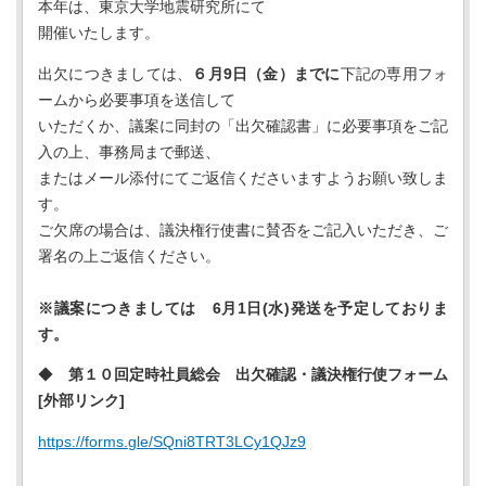
本年は、東京大学地震研究所にて
開催いたします。
出欠につきましては、
６月9日（金）までに
下記の専用フォ
ームから必要事項を送信して
いただくか、議案に同封の「出欠確認書」に必要事項をご記
入の上、事務局まで郵送、
またはメール添付にてご返信くださいますようお願い致しま
す。
ご欠席の場合は、議決権行使書に賛否をご記入いただき、ご
署名の上ご返信ください。
※議案につきましては 6月1日(水)発送を予定しておりま
す。
◆
第１０回定時社員総会 出欠確認・議決権行使フォーム
[外部リンク]
https://forms.gle/SQni8TRT3LCy1QJz9