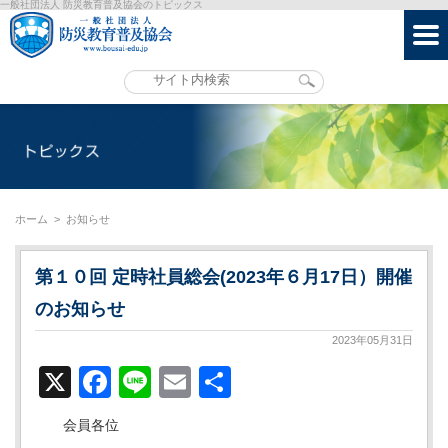
一般社団法人 防災教育普及協会のトピックス
ホーム
>
お知らせ
第１０回 定時社員総会(2023年６月17日）開催
のお知らせ
2023年05月31日
X
Facebook
Line
Email
共
有
会員各位