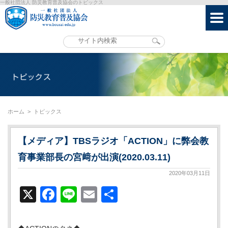
一般社団法人 防災教育普及協会のトピックス
ホーム
>
トピックス
【メディア】TBSラジオ「ACTION」に弊会教
育事業部長の宮﨑が出演(2020.03.11)
2020年03月11日
X
Facebook
Line
Email
共
有