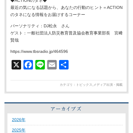
◆ACTIONのタネ◆
最近の気になる話題から、あなたの行動のヒント＝ACTION
のタネになる情報をお届けするコーナー
パーソナリティ：DJ松永 さん
ゲスト：一般社団法人防災教育普及協会教育事業部長 宮﨑
賢哉
https://www.tbsradio.jp/464596
X
Facebook
Line
Email
共
有
カテゴリ：
トピックス
,
メディア出演・掲載
2026年
2025年