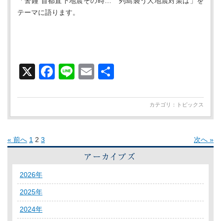
「警鐘 首都直下地震その時… 列島襲う大地震対策は」を
テーマに語ります。
X
Facebook
Line
Email
共
有
カテゴリ：
トピックス
« 前へ
1
2
3
次へ »
2026年
2025年
2024年