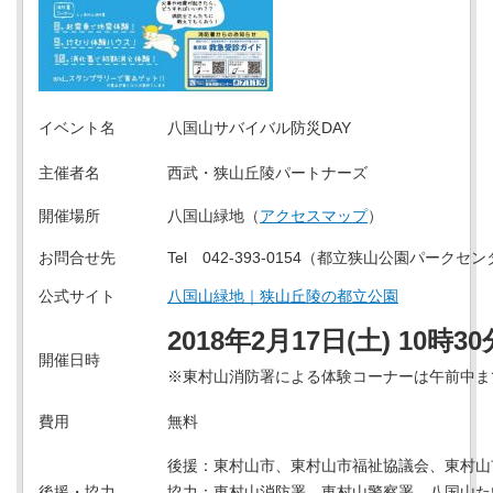
イベント名
八国山サバイバル防災DAY
主催者名
西武・狭山丘陵パートナーズ
開催場所
八国山緑地（
アクセスマップ
）
お問合せ先
Tel
042-393-0154（都立狭山公園パークセ
公式サイト
八国山緑地｜狭山丘陵の都立公園
2018年2月17日(土) 10時3
開催日時
※東村山消防署による体験コーナーは午前中ま
費用
無料
後援：東村山市、東村山市福祉協議会、東村山
後援・協力
協力：東村山消防署、東村山警察署、八国山た