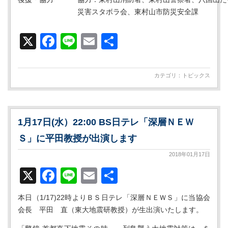
災害スタボラ会、東村山市防災安全課
X
Facebook
Line
Email
共
有
カテゴリ：
トピックス
1月17日(水）22:00 BS日テレ「深層ＮＥＷ
Ｓ」に平田教授が出演します
2018年01月17日
X
Facebook
Line
Email
共
有
本日（1/17)22時よりＢＳ日テレ「深層ＮＥＷＳ」に当協会
会長 平田 直（東大地震研教授）が生出演いたします。