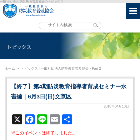
一般社団法人 防災教育普及協会のトピックス
ホーム
>
トピックス | 一般社団法人防災教育普及協会 - Part 2
【終了】第4期防災教育指導者育成セミナー水
害編｜6月3日(日)文京区
2018年04月13日
X
Facebook
Line
Email
共
有
※このイベントは終了しました。