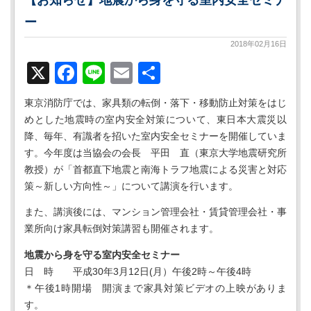
ー
2018年02月16日
X
Facebook
Line
Email
共
有
東京消防庁では、家具類の転倒・落下・移動防止対策をはじ
めとした地震時の室内安全対策について、東日本大震災以
降、毎年、有識者を招いた室内安全セミナーを開催していま
す。今年度は当協会の会長 平田 直（東京大学地震研究所
教授）が「首都直下地震と南海トラフ地震による災害と対応
策～新しい方向性～」について講演を行います。
また、講演後には、マンション管理会社・賃貸管理会社・事
業所向け家具転倒対策講習も開催されます。
地震から身を守る室内安全セミナー
日 時 平成30年3月12日(月）午後2時～午後4時
＊午後1時開場 開演まで家具対策ビデオの上映がありま
す。