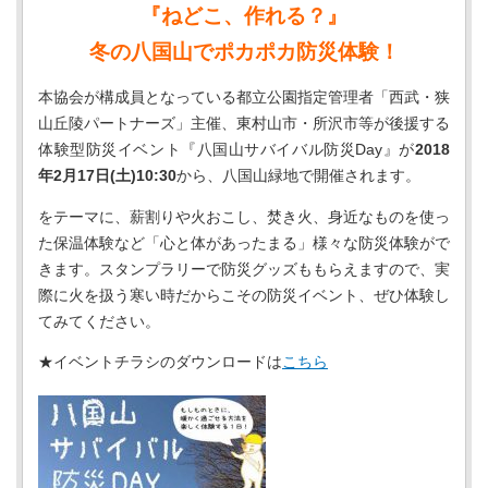
『ねどこ、作れる？』
冬の八国山でポカポカ防災体験！
本協会が構成員となっている都立公園指定管理者「西武・狭
山丘陵パートナーズ」主催、東村山市・所沢市等が後援する
体験型防災イベント『八国山サバイバル防災Day』が
2018
年2月17日(土)10:30
から、八国山緑地で開催されます。
をテーマに、薪割りや火おこし、焚き火、身近なものを使っ
た保温体験など「心と体があったまる」様々な防災体験がで
きます。スタンプラリーで防災グッズももらえますので、実
際に火を扱う寒い時だからこその防災イベント、ぜひ体験し
てみてください。
★イベントチラシのダウンロードは
こちら