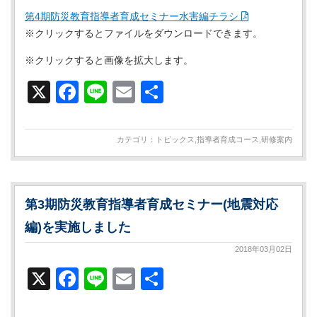
第4期防災教育指導者育成セミナー水害編チラシ
※クリックするとファイルをダウンロードできます。
※クリックすると画像を拡大します。
X
Facebook
Line
Email
共
有
カテゴリ：
トピックス
,
指導者育成コース
,
研修案内
第3期防災教育指導者育成セミナー(地震対応
編)を実施しました
2018年03月02日
X
Facebook
Line
Email
共
有