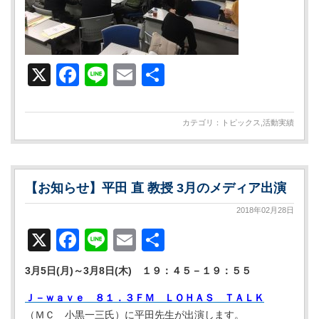
X
Facebook
Line
Email
共
有
カテゴリ：
トピックス
,
活動実績
【お知らせ】平田 直 教授 3月のメディア出演
2018年02月28日
X
Facebook
Line
Email
共
有
3月5日(月)～3月8日(木) １９：４５－１９：５５
Ｊ－ｗａｖｅ ８１．３ＦＭ ＬＯＨＡＳ ＴＡＬＫ
（ＭＣ 小黒一三氏）に平田先生が出演します。