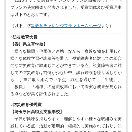
『2015年度防災教育チャレンジプラン活動報告会』で、同
プランの受賞団体が発表されました。受賞団体及び受賞理由
は以下のとおりです。
（以下、防
災教育チャレンジプランホームページ
より）
○防災教育大賞
【香川県立盲学校】
様々な機関・他団体と連携しながら、身近な物を利用した
様々な体験学習や訓練等を通じ、視覚障害者に対しての総合
的な防災教育に取組むことができている点、視覚障害者に対
しての防災教育は前例が少ない中、試行錯誤を繰り返しなが
ら、丁寧に取り組んでいる点、取組を通じて、「生徒」、
「教員」、「地域」の意識改革において着実な成果が見られ
る点などが高く評価されました。
○防災教育優秀賞
【埼玉県日高特別支援学校】
子供が興味を持ちやすく、理解しやすい様々な取組みを実
践している点、活動が定期的・継続的に実施されており、知