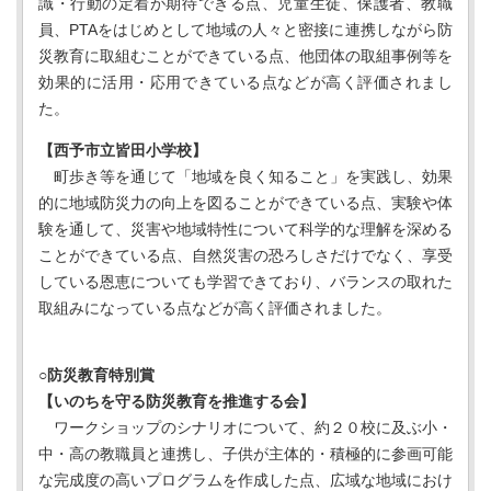
識・行動の定着が期待できる点、児童生徒、保護者、教職
員、PTAをはじめとして地域の人々と密接に連携しながら防
災教育に取組むことができている点、他団体の取組事例等を
効果的に活用・応用できている点などが高く評価されまし
た。
【西予市立皆田小学校】
町歩き等を通じて「地域を良く知ること」を実践し、効果
的に地域防災力の向上を図ることができている点、実験や体
験を通して、災害や地域特性について科学的な理解を深める
ことができている点、自然災害の恐ろしさだけでなく、享受
している恩恵についても学習できており、バランスの取れた
取組みになっている点などが高く評価されました。
○防災教育特別賞
【いのちを守る防災教育を推進する会】
ワークショップのシナリオについて、約２０校に及ぶ小・
中・高の教職員と連携し、子供が主体的・積極的に参画可能
な完成度の高いプログラムを作成した点、広域な地域におけ