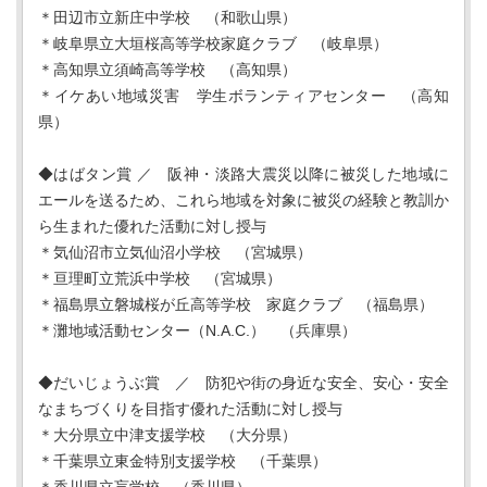
＊田辺市立新庄中学校 （和歌山県）
＊岐阜県立大垣桜高等学校家庭クラブ （岐阜県）
＊高知県立須崎高等学校 （高知県）
＊イケあい地域災害 学生ボランティアセンター （高知
県）
◆はばタン賞 ／ 阪神・淡路大震災以降に被災した地域に
エールを送るため、これら地域を対象に被災の経験と教訓か
ら生まれた優れた活動に対し授与
＊気仙沼市立気仙沼小学校 （宮城県）
＊亘理町立荒浜中学校 （宮城県）
＊福島県立磐城桜が丘高等学校 家庭クラブ （福島県）
＊灘地域活動センター（N.A.C.） （兵庫県）
◆だいじょうぶ賞 ／ 防犯や街の身近な安全、安心・安全
なまちづくりを目指す優れた活動に対し授与
＊大分県立中津支援学校 （大分県）
＊千葉県立東金特別支援学校 （千葉県）