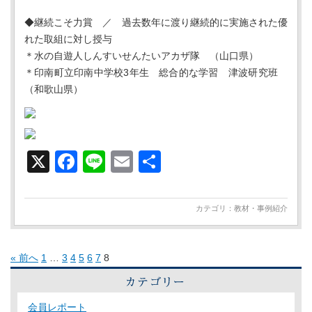
◆継続こそ力賞 ／ 過去数年に渡り継続的に実施された優
れた取組に対し授与
＊水の自遊人しんすいせんたいアカザ隊 （山口県）
＊印南町立印南中学校3年生 総合的な学習 津波研究班
（和歌山県）
X
Facebook
Line
Email
共
有
カテゴリ：
教材・事例紹介
« 前へ
1
…
3
4
5
6
7
8
会員レポート