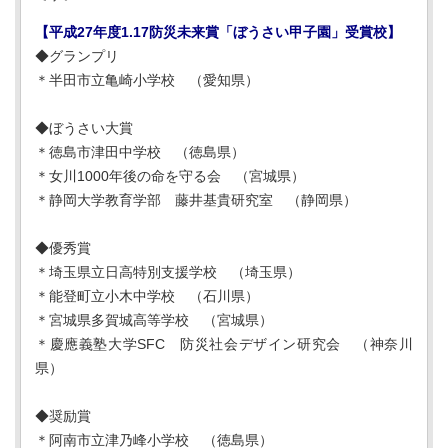
【平成27年度1.17防災未来賞「ぼうさい甲子園」受賞校】
◆グランプリ
＊半田市立亀崎小学校 （愛知県）
◆ぼうさい大賞
＊徳島市津田中学校 （徳島県）
＊女川1000年後の命を守る会 （宮城県）
＊静岡大学教育学部 藤井基貴研究室 （静岡県）
◆優秀賞
＊埼玉県立日高特別支援学校 （埼玉県）
＊能登町立小木中学校 （石川県）
＊宮城県多賀城高等学校 （宮城県）
＊慶應義塾大学SFC 防災社会デザイン研究会 （神奈川
県）
◆奨励賞
＊阿南市立津乃峰小学校 （徳島県）