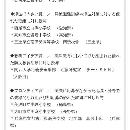
＊香川県立盲学校 （香川県）
◆津波ぼうさい賞 ／ 津波避難訓練や津波対策に対する優
れた取組に対し授与
＊西尾市立白浜小学校 （愛知県）
＊高知市立愛宕中学校 （高知県）
＊三重県立南伊勢高等学校 南勢校舎 （三重県）
◆教科アイデア賞 ／ 教科教育において取り組まれた優れ
た防災教育活動に対し授与
＊関西大学社会安全学部 近藤研究室 「チームＳＫＨ」
（大阪府）
◆フロンティア賞 ／ 過去に応募がなかった地域・分野で
の先導的な取組及び初応募の優れた取組に対し授与
＊美波町立由岐小学校 （徳島県）
＊大町市立美麻小中学校 （長野県）
＊兵庫県立加古川東高等学校 地学部 真砂土班 （兵庫
県）