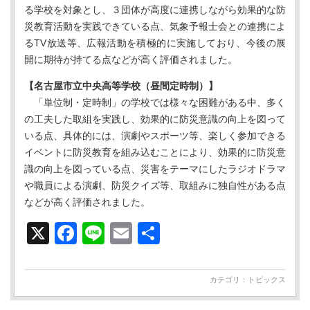
る学校を対象とし、３団体が高度に連携しながら効果的な防
災教育活動を実践できている点、気象予報士会との連携によ
るTV放送等、広報活動を積極的に実施しており、今後の展
開に期待が持てる点などが高く評価されました。
【名古屋市立中央高等学校（昼間定時制）】
「単位制・定時制」の学校では様々な困難がある中、多く
の工夫した取組を実践し、効果的に防災意識の向上を図って
いる点、具体的には、演劇やスポーツ等、楽しく参加できる
イベントに防災教育を組み込むことにより、効果的に防災意
識の向上を図っている点、災害をテーマにしたラジオドラマ
や職員による演劇、防災クイズ等、取組みに独自性がある点
などが高く評価されました。
X
Facebook
Line
Email
共
有
カテゴリ：
トピックス