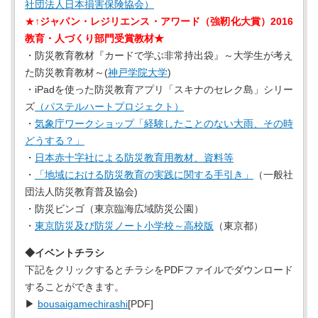
社団法人日本損害保険協会）
★↑
ジャパン・レジリエンス・アワード（強靭化大賞）2016
教育・人づくり部門受賞教材★
・防災教育教材『カードで学ぶ非常持出袋』～大学生が考え
た防災教育教材～(
神戸学院大学
)
・iPadを使った防災教育アプリ「スキナのセレク島」シリー
ズ
（パステルハートプロジェクト）
・
気象庁ワークショップ「経験したことのない大雨、その時
どうする？」
・
日本赤十字社による防災教育用教材、資料等
・
「地域における防災教育の実践に関する手引き」
（一般社
団法人防災教育普及協会)
・防災ビンゴ（東京臨海広域防災公園）
・
東京防災及び防災ノート小学校～高校版
（東京都）
◆イベントチラシ
下記をクリックするとチラシをPDFファイルでダウンロード
することができます。
▶
bousaigamechirashi
[PDF]