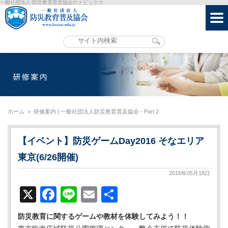
一般社団法人 防災教育普及協会のトピックス
ホーム
>
研修案内 | 一般社団法人防災教育普及協会 - Part 2
【イベント】防災ゲームDay2016 そなエリア
東京(6/26開催)
2016年05月18日
X
Facebook
Line
Email
共
有
防災教育に関するゲームや教材を体験してみよう！！