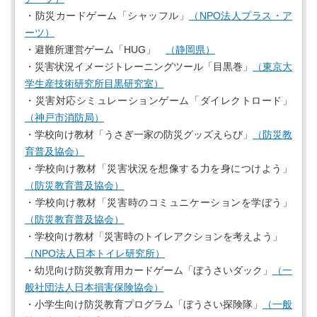
・防災カードゲーム「シャッフル」
（NPO法人プラス・ア
ーツ）
・避難所運営ゲーム「HUG」
（静岡県）
・災害状況イメージトレーニングツール「目黒巻」
（東京大
学生産技術研究所目黒研究室）
・災害対応シミュレーションゲーム「ダイレクトロード」
（神戸市消防局）
・学校向け教材「うさぎ一家の防災グッズえらび」
（防災教
育普及協会）
・学校向け教材「災害状況を想像する力を身につけよう」
（防災教育普及協会）
・学校向け教材「災害時のコミュニケーションを学ぼう」
（防災教育普及協会）
・学校向け教材「災害時のトイレアクションを考えよう」
（NPO法人日本トイレ研究所）
・幼児向け防災教育用カードゲーム「ぼうさいダック」
（一
般社団法人日本損害保険協会）
・小学生向け防災教育プログラム「ぼうさい探険隊」
（一般