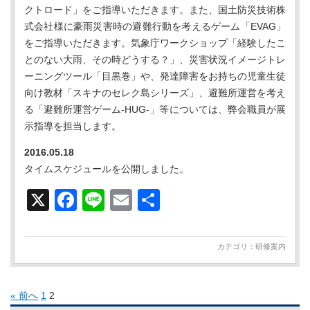
クトロード」をご指導いただきます。また、国土防災技術株
式会社様に豪雨災害時の避難行動を考えるゲーム「EVAG」
をご指導いただきます。気象庁ワークショップ「経験したこ
とのない大雨、その時どうする？」、災害状況イメージトレ
ーニングツール「目黒巻」や、発達障害をお持ちの児童生徒
向け教材「スキナのセレク島シリーズ」、避難所運営を考え
る「避難所運営ゲーム-HUG-」等については、弊会職員が展
示指導を担当します。
2016.05.18
タイムスケジュールを公開しました。
X
Facebook
Line
Email
共
有
カテゴリ：
研修案内
« 前へ
1
2